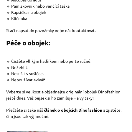
🔹 Pamlskovník nebo venčící taška
🔹 Kapsička na obojek
🔹 Klíčenka
Stačí napsat do poznámky nebo nás kontaktovat.
Péče o obojek:
🔹 Čistěte vlhkým hadříkem nebo perte ručně.
🔹 Nežehlit.
🔹 Nesušit v sušičce.
🔹 Nepoužívat aviváž.
Vyberte si velikost a objednejte originální obojek Dinofashion
ještě dnes. Váš pejsek si ho zamiluje – a vy taky!
Přečtěte si také náš
článek o obojcích Dinofashion
a zjistěte,
čím jsou tak výjimečné.