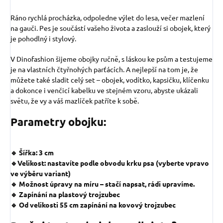
Ráno rychlá procházka, odpoledne výlet do lesa, večer mazlení
na gauči. Pes je součástí vašeho života a zaslouží si obojek, který
je pohodlný i stylový.
V Dinofashion šijeme obojky ručně, s láskou ke psům a testujeme
je na vlastních čtyřnohých parťácích. A nejlepší na tom je, že
můžete také sladit celý set – obojek, vodítko, kapsičku, klíčenku
a dokonce i venčicí kabelku ve stejném vzoru, abyste ukázali
světu, že vy a váš mazlíček patříte k sobě.
Parametry obojku:
🔹 Šířka: 3 cm
🔹Velikost: nastavíte podle obvodu krku psa (vyberte vpravo
ve výběru variant)
🔹 Možnost úpravy na míru – stačí napsat, rádi upravíme.
🔹 Zapínání na plastový trojzubec
🔹 Od velikosti 55 cm zapínání na kovový trojzubec