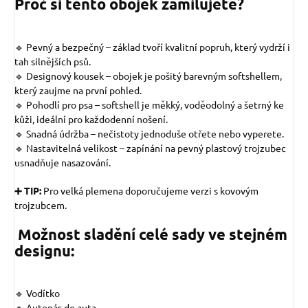
Proč si tento obojek zamilujete?
🔹 Pevný a bezpečný – základ tvoří kvalitní popruh, který vydrží i
tah silnějších psů.
🔹 Designový kousek – obojek je pošitý barevným softshellem,
který zaujme na první pohled.
🔹 Pohodlí pro psa – softshell je měkký, voděodolný a šetrný ke
kůži, ideální pro každodenní nošení.
🔹 Snadná údržba – nečistoty jednoduše otřete nebo vyperete.
🔹 Nastavitelná velikost – zapínání na pevný plastový trojzubec
usnadňuje nasazování.
➕ TIP:
Pro velká plemena doporučujeme verzi s kovovým
trojzubcem.
Možnost sladění celé sady ve stejném
designu:
🔹 Vodítko
🔹 Autopás do auta