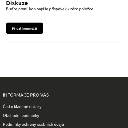
Diskuze
Buďte první, kdo napíše příspěvek k této položce.
Přidat komentář
Z
á
p
INFORMACE PRO VÁS
a
t
Často kladené dotazy
í
Obchodní podmínky
Podmínky ochrany osobních údajů