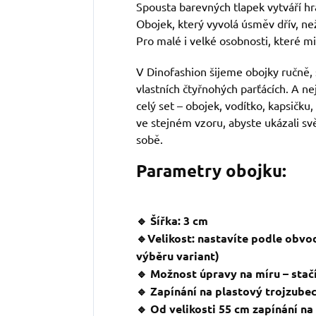
Spousta barevných tlapek vytváří hr
Obojek, který vyvolá úsměv dřív, ne
Pro malé i velké osobnosti, které mil
V Dinofashion šijeme obojky ručně, 
vlastních čtyřnohých parťácích. A ne
celý set – obojek, vodítko, kapsičku,
ve stejném vzoru, abyste ukázali svě
sobě.
Parametry obojku:
🔹 Šířka: 3 cm
🔹Velikost: nastavíte podle obvo
výběru variant)
🔹 Možnost úpravy na míru – stačí
🔹 Zapínání na plastový trojzube
🔹 Od velikosti 55 cm zapínání n