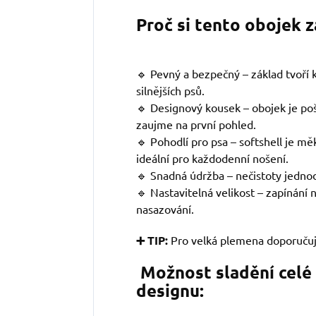
Proč si tento obojek 
🔹 Pevný a bezpečný – základ tvoří kv
silnějších psů.
🔹 Designový kousek – obojek je po
zaujme na první pohled.
🔹 Pohodlí pro psa – softshell je mě
ideální pro každodenní nošení.
🔹 Snadná údržba – nečistoty jedno
🔹 Nastavitelná velikost – zapínání
nasazování.
➕ TIP:
Pro velká plemena doporuču
Možnost sladění celé
designu: