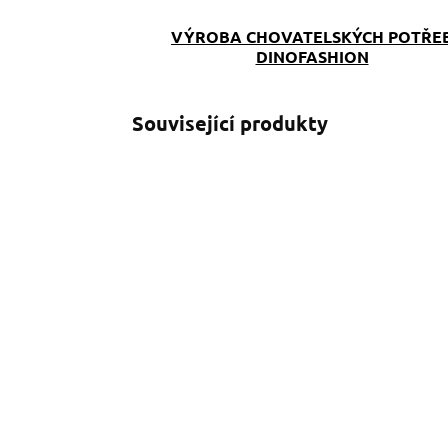
VÝROBA CHOVATELSKÝCH POTŘE
DINOFASHION
Související produkty
SKLADEM
(>5 KS)
Pamlskovník Colour
Paws