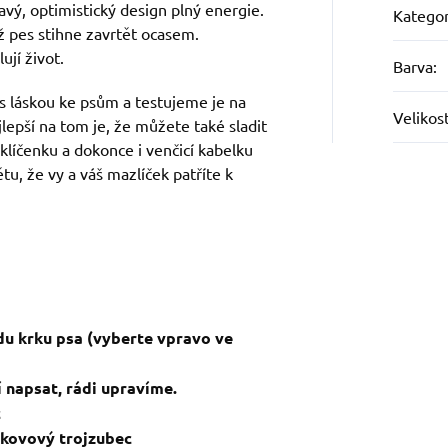
avý, optimistický design plný energie.
Kategor
ž pes stihne zavrtět ocasem.
ují život.
Barva
:
s láskou ke psům a testujeme je na
Velikos
jlepší na tom je, že můžete také sladit
 klíčenku a dokonce i venčicí kabelku
tu, že vy a váš mazlíček patříte k
du krku psa (vyberte vpravo ve
 napsat, rádi upravíme.
c
a kovový trojzubec