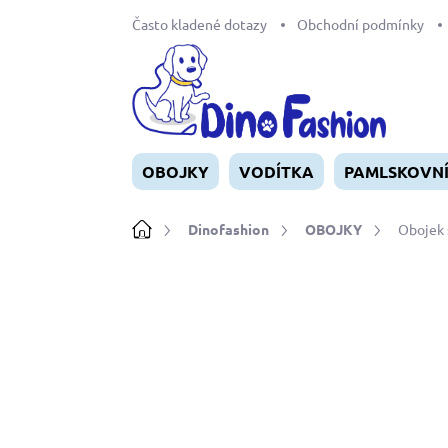
Přejít
Často kladené dotazy
Obchodní podmínky
na
obsah
OBOJKY
VODÍTKA
PAMLSKOVN
Domů
Dinofashion
OBOJKY
Obojek 
Neohodnoceno
Podrobnosti ho