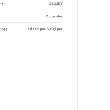
ie
:
OBOJKY
Multicolor
t psa
:
Střední pes, Velký pes