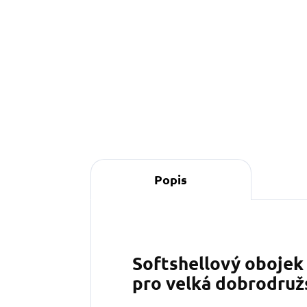
349 Kč
Do košíku
Popis
Softshellový obojek 
pro velká dobrodruž