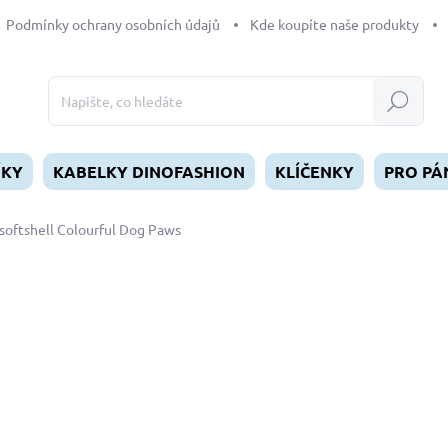
Podmínky ochrany osobních údajů
Kde koupíte naše produkty
Hledat
ÍKY
KABELKY DINOFASHION
KLÍČENKY
PRO PÁ
softshell Colourful Dog Paws
dnocení
ZNAČKA:
DINOFASHION
od
549 Kč
Měrná
ZVOLTE VARIANTU
cena:
DÉLKA