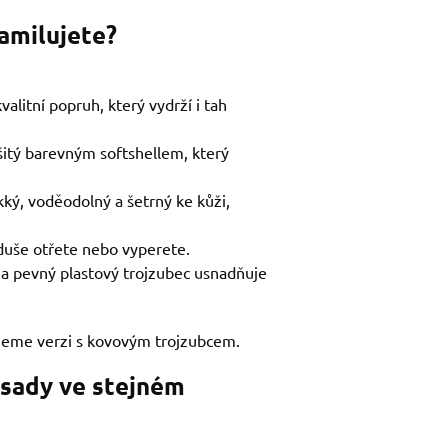
zamilujete?
alitní popruh, který vydrží i tah
šitý barevným softshellem, který
kký, voděodolný a šetrný ke kůži,
duše otřete nebo vyperete.
 na pevný plastový trojzubec usnadňuje
jeme verzi s kovovým trojzubcem.
 sady ve stejném