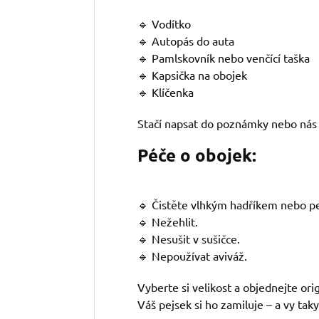
🔹 Vodítko
🔹 Autopás do auta
🔹 Pamlskovník nebo venčící taška
🔹 Kapsička na obojek
🔹 Klíčenka
Stačí napsat do poznámky nebo nás 
Péče o obojek:
🔹 Čistěte vlhkým hadříkem nebo pe
🔹 Nežehlit.
🔹 Nesušit v sušičce.
🔹 Nepoužívat aviváž.
Vyberte si velikost a objednejte ori
Váš pejsek si ho zamiluje – a vy taky