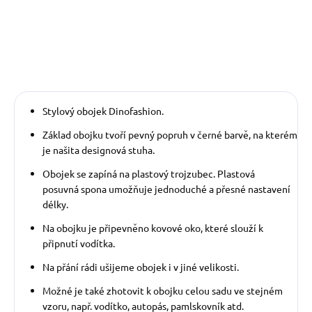
Stylový obojek Dinofashion.
Základ obojku tvoří pevný popruh v černé barvě, na kterém
je našita designová stuha.
Obojek se zapíná na plastový trojzubec. Plastová
posuvná spona umožňuje jednoduché a přesné nastavení
délky.
Na obojku je připevněno kovové oko, které slouží k
připnutí vodítka.
Na přání rádi ušijeme obojek i v jiné velikosti.
Možné je také zhotovit k obojku celou sadu ve stejném
vzoru, např. vodítko, autopás, pamlskovník atd.