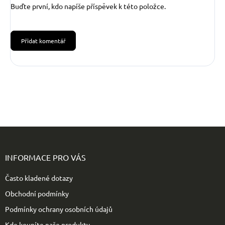
Buďte první, kdo napíše příspěvek k této položce.
Přidat komentář
Z
á
p
INFORMACE PRO VÁS
a
t
Často kladené dotazy
í
Obchodní podmínky
Podmínky ochrany osobních údajů
Kde koupíte naše produkty