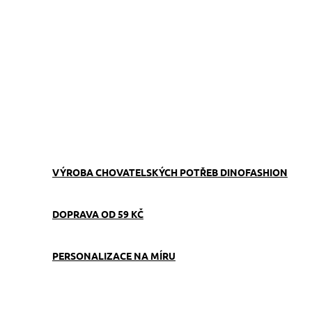
ZVOLTE VARIANTU
−
+
Přidat do košíku
Obojek můžete sladit
s
vodítkem
,
pamlskovníkem
a
kabelkou
ve stejném vzoru.
ZEPTAT SE
VÝROBA CHOVATELSKÝCH POTŘEB DINOFASHION
DOPRAVA OD 59 KČ
PERSONALIZACE NA MÍRU