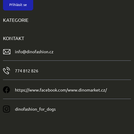
Přihlásit se
KATEGORIE
KONTAKT
info
@
dinofashion.cz
774 812 826
https://www.facebook.com/www.dinomarket.cz/
dinofashion_for_dogs