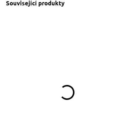
Související produkty
SKLADEM
(>5 KS)
Obojek pro psa Pink
170 Kč
Do košíku
Obojek můžete sladit
s vodítkem, pamlskovníkem a kabelkou ve
stejném vzoru.