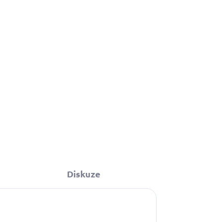
790 Kč
Do košíku
 kabelkou ve
Diskuze