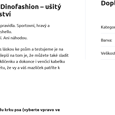
Dop
Dinofashion – ušitý
ství
ravidla. Sportovní, hravý a
Kategor
shellu.
jí. Ani náhodou.
Barva
:
s láskou ke psům a testujeme je na
Velikos
jlepší na tom je, že můžete také sladit
 klíčenku a dokonce i venčicí kabelku
tu, že vy a váš mazlíček patříte k
du krku psa (vyberte vpravo ve