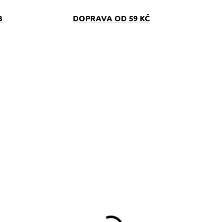
B
DOPRAVA OD 59 KČ
SKLADEM
SKLAD
(1 KS)
(>5 K
ásobník na WC sáčky
Maskáčový obojek
ůžový Camouflage
růžový