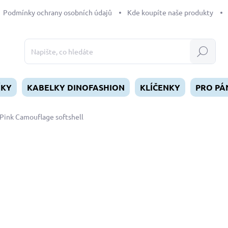
Podmínky ochrany osobních údajů
Kde koupíte naše produkty
Hledat
ÍKY
KABELKY DINOFASHION
KLÍČENKY
PRO PÁ
Pink Camouflage softshell
dnocení
ZNAČKA:
DINOFASHION
od
549 Kč
Měrná
ZVOLTE VARIANTU
cena:
DÉLKA