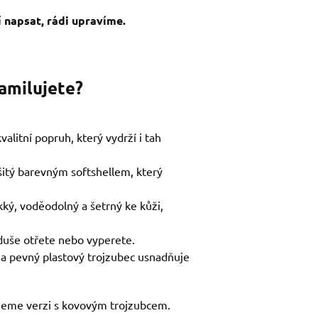
 napsat, rádi upravíme.
zamilujete?
alitní popruh, který vydrží i tah
šitý barevným softshellem, který
kký, voděodolný a šetrný ke kůži,
duše otřete nebo vyperete.
 na pevný plastový trojzubec usnadňuje
jeme verzi s kovovým trojzubcem.