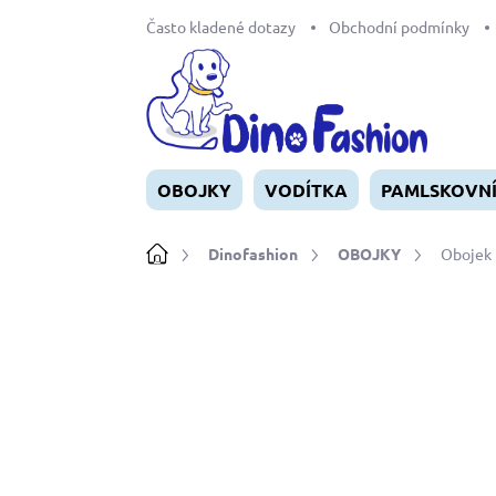
Přejít
Často kladené dotazy
Obchodní podmínky
na
obsah
OBOJKY
VODÍTKA
PAMLSKOVN
Domů
Dinofashion
OBOJKY
Obojek 
Neohodnoceno
Podrobnosti ho