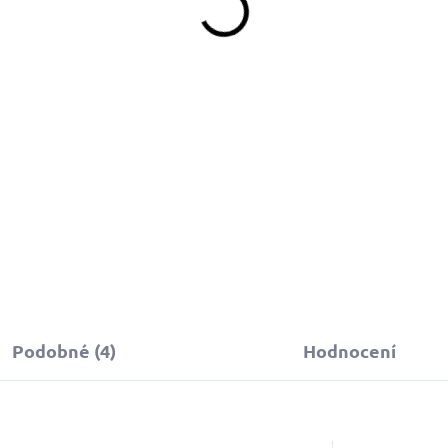
169 Kč
329 Kč
od
Do košíku
Detail
Obojek můžete sladit
s vodítkem, pamlskovníkem a
stejném vzoru.
Podobné (4)
Hodnocení