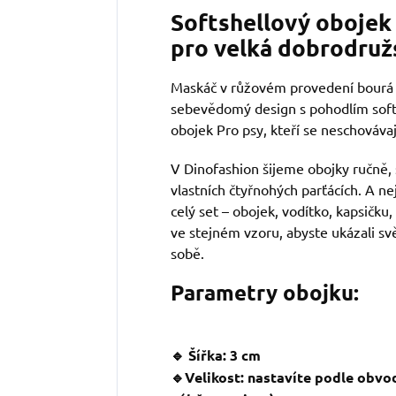
Softshellový obojek 
pro velká dobrodruž
Maskáč v růžovém provedení bourá p
sebevědomý design s pohodlím soft
obojek Pro psy, kteří se neschováva
V Dinofashion šijeme obojky ručně, 
vlastních čtyřnohých parťácích. A ne
celý set – obojek, vodítko, kapsičku,
ve stejném vzoru, abyste ukázali svě
sobě.
Parametry obojku:
🔹 Šířka: 3 cm
🔹Velikost: nastavíte podle obvo