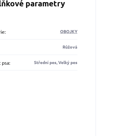
lňkové parametry
ie
:
OBOJKY
Růžová
t psa
:
Střední pes, Velký pes