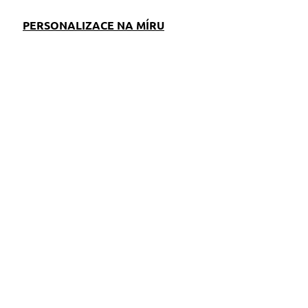
PERSONALIZACE NA MÍRU
EM
SKLADEM
S)
(>5 KS)
Taška crossbody Pink
Camouflage