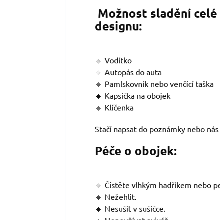
Možnost sladění celé
designu:
🔹 Vodítko
🔹 Autopás do auta
🔹 Pamlskovník nebo venčící taška
🔹 Kapsička na obojek
🔹 Klíčenka
Stačí napsat do poznámky nebo nás 
Péče o obojek:
🔹 Čistěte vlhkým hadříkem nebo pe
🔹 Nežehlit.
🔹 Nesušit v sušičce.
🔹 Nepoužívat aviváž.