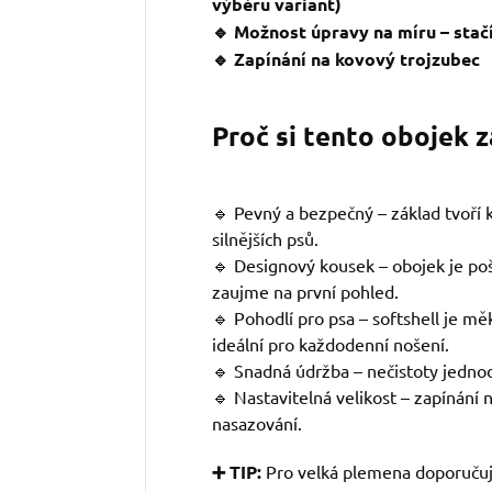
výběru variant)
🔹 Možnost úpravy na míru – stačí
🔹 Zapínání na kovový trojzubec
Proč si tento obojek 
🔹 Pevný a bezpečný – základ tvoří kv
silnějších psů.
🔹 Designový kousek – obojek je po
zaujme na první pohled.
🔹 Pohodlí pro psa – softshell je mě
ideální pro každodenní nošení.
🔹 Snadná údržba – nečistoty jedno
🔹 Nastavitelná velikost – zapínání
nasazování.
➕ TIP:
Pro velká plemena doporuču