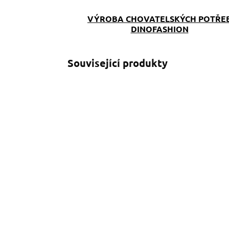
VÝROBA CHOVATELSKÝCH POTŘE
DINOFASHION
Související produkty
SKLADEM
(>5 KS)
Přepínací vodítko Pink
Z
Camouflage
r