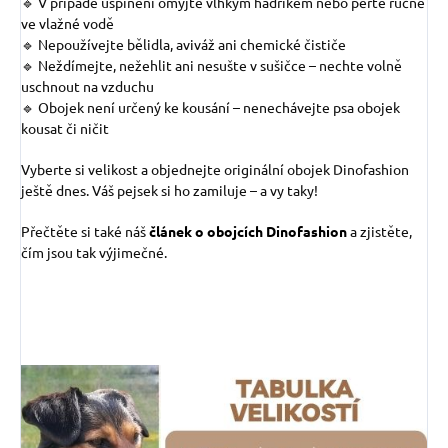
🔹 V případě ušpinění omyjte vlhkým hadříkem nebo perte ručně
ve vlažné vodě
🔹 Nepoužívejte bělidla, aviváž ani chemické čističe
🔹 Neždímejte, nežehlit ani nesušte v sušičce – nechte volně
uschnout na vzduchu
🔹 Obojek není určený ke kousání – nenechávejte psa obojek
kousat či ničit
Vyberte si velikost a objednejte originální obojek Dinofashion
ještě dnes. Váš pejsek si ho zamiluje – a vy taky!
Přečtěte si také náš
článek o obojcích Dinofashion
a zjistěte,
čím jsou tak výjimečné.