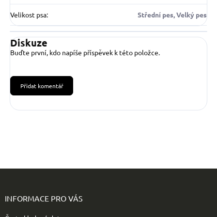
Velikost psa
:
Střední pes, Velký pes
Diskuze
Buďte první, kdo napíše příspěvek k této položce.
Přidat komentář
Z
á
p
INFORMACE PRO VÁS
a
t