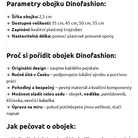
Parametry obojku Dinofashion:
🔹
Šířka obojku:
2,5 cm
🔹
Dostupné velikosti:
35 cm, 45 cm, 50 cm, 55 cm
🔹
Zapínání:
kvalitní plastový trojzubec
🔹
Nastavitelná délka:
pomocí plastové posuvné spony
Proč si pořídit obojek Dinofashion:
🔹
Originální design
–
zaujme každého pejskaře.
🔹
Ručně šité v Česku
– podporujete lokální výrobu a poctivou
práci
🔹
Pohodlný a bezpečný
– pevný materiál a kvalitní komponenty
🔹
Možnost sladit celou sadu
– obojek,
vodítko
, pamlskovník,
klíčenka,
venčicí kabelka.
🔹
Úprava na míru
– pokud potřebujete jinou velikost, stačí
napsat
Jak pečovat o obojek: