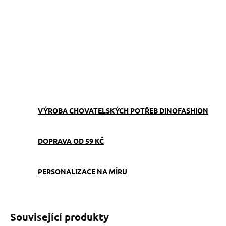
−
+
Přidat do košíku
Obojek můžete sladit
s
vodítkem
,
pamlskovníkem
a
kabelkou
ve stejném vzoru.
ZEPTAT SE
VÝROBA CHOVATELSKÝCH POTŘEB DINOFASHION
DOPRAVA OD 59 KČ
PERSONALIZACE NA MÍRU
Související produkty