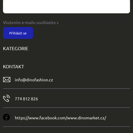
Vložením e-mailu souhlasíte s
podmínkami ochrany osobních údajů
Přihlásit se
KATEGORIE
KONTAKT
info
@
dinofashion.cz
774 812 826
https://www.facebook.com/www.dinomarket.cz/