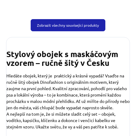
Zobrazit všechny související produkty
Stylový obojek s maskáčovým
vzorem – ručně šitý v Česku
Hledáte obojek, který je praktický a krásně vypadá? Vsaďte na
ručně šitý obojek Dinofashion s originálním motivem, který
zaujme na první pohled. Kvalitní zpracování, pohodlí pro vašeho
psa a lokální výroba – to je kombinace, která promění každou
procházku v malou módní přehlídku. Ať už míříte do přírody nebo
jen do města, váš chlupáč bude vypadat naprosto skvěle.
A nejlepší na tom je, že si můžete sladit celý set – obojek,
vodítko, kapsičku, klíčenku a dokonce i venčicí kabelku ve
stejném vzoru. Ukažte světu, že vy a váš pes patříte k sobě.