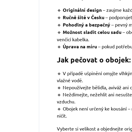
🔹
Originální design
–
zaujme každ
🔹
Ručně šité v Česku
– podporujet
🔹
Pohodlný a bezpečný
– pevný m
🔹
Možnost sladit celou sadu
– ob
venčicí kabelka.
🔹
Úprava na míru
– pokud potřebuj
Jak pečovat o obojek:
🔹 V případě ušpinění omyjte vlhk
vlažné vodě.
🔹 Nepoužívejte bělidla, aviváž ani 
🔹 Neždímejte, nežehlit ani nesušte
vzduchu.
🔹 Obojek není určený ke kousání – 
ničit.
Vyberte si velikost a objednejte ori