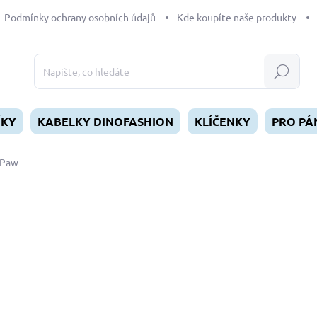
Podmínky ochrany osobních údajů
Kde koupíte naše produkty
Hledat
ÍKY
KABELKY DINOFASHION
KLÍČENKY
PRO PÁ
 Paw
dnocení
ZNAČKA:
DINOFASHION
od
299 Kč
Měrná
ZVOLTE VARIANTU
cena:
DÉLKA