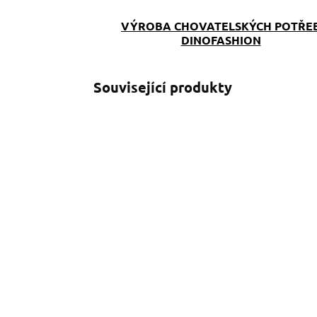
VÝROBA CHOVATELSKÝCH POTŘE
DINOFASHION
Související produkty
SKLADEM
(>5 KS)
Popruhové vodítko
A
Paw
T