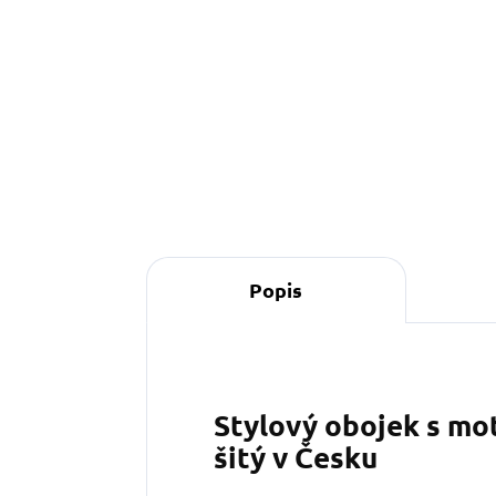
390 Kč
od
Detail
Popis
Stylový obojek s mo
šitý v Česku