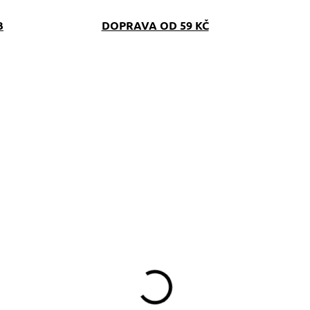
B
DOPRAVA OD 59 KČ
SKLADEM
(>5 KS)
dresář pro psa
lapky