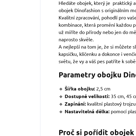
Hledáte obojek, který je praktický 
obojek Dinofashion s originálním m
Kvalitní zpracování, pohodlí pro vaše
kombinace, která promění každou p
už míříte do přírody nebo jen do mě
naprosto skvěle.
A nejlepší na tom je, že si můžete sl
kapsičku, klíčenku a dokonce i venč
světu, že vy a váš pes patříte k sobě
Parametry obojku Din
🔹
Šířka obojku:
2,5 cm
🔹
Dostupné velikosti:
35 cm, 45 c
🔹
Zapínání:
kvalitní plastový trojz
🔹
Nastavitelná délka:
pomocí pla
Proč si pořídit obojek