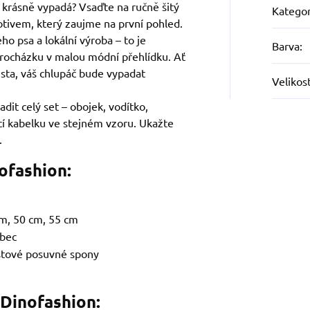
a krásně vypadá? Vsaďte na ručně šitý
Kategor
otivem, který zaujme na první pohled.
ho psa a lokální výroba – to je
Barva
:
rocházku v malou módní přehlídku. Ať
sta, váš chlupáč bude vypadat
Velikos
adit celý set – obojek, vodítko,
icí kabelku ve stejném vzoru. Ukažte
.
ofashion:
m, 50 cm, 55 cm
ubec
stové posuvné spony
 Dinofashion: