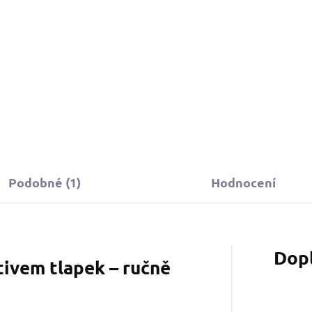
159 Kč
Do košíku
Podobné (1)
Hodnocení
Dop
tivem tlapek – ručně