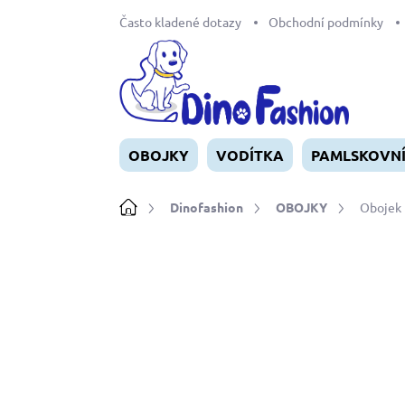
Přejít
Často kladené dotazy
Obchodní podmínky
na
obsah
OBOJKY
VODÍTKA
PAMLSKOVN
Domů
Dinofashion
OBOJKY
Obojek
Neohodnoceno
Podrobnosti ho