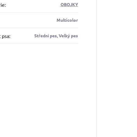
ie
:
OBOJKY
Multicolor
t psa
:
Střední pes, Velký pes