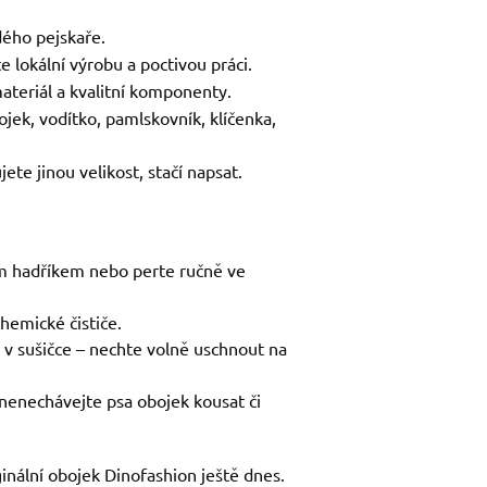
ého pejskaře.
e lokální výrobu a poctivou práci.
ateriál a kvalitní komponenty.
ojek, vodítko, pamlskovník, klíčenka,
ete jinou velikost, stačí napsat.
ým hadříkem nebo perte ručně ve
chemické čističe.
 v sušičce – nechte volně uschnout na
nenechávejte psa obojek kousat či
ginální obojek Dinofashion ještě dnes.