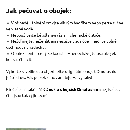
Jak pečovat o obojek:
🔹 V případě ušpinění omyjte vlhkým hadříkem nebo perte ručně
ve vlažné vodě.
🔹 Nepoužívejte bělidla, aviváž ani chemické čističe.
🔹 Neždímejte, nežehlit ani nesušte v sušičce – nechte volně
uschnout na vzduchu.
🔹 Obojek není určený ke kousání – nenechávejte psa obojek
kousat či ničit.
Vyberte si velikost a objednejte originální obojek Dinofashion
ještě dnes. Váš pejsek si ho zamiluje – a vy taky!
Přečtěte si také náš
článek o obojcích Dinofashion
a zjistěte,
čím jsou tak výjimečné.