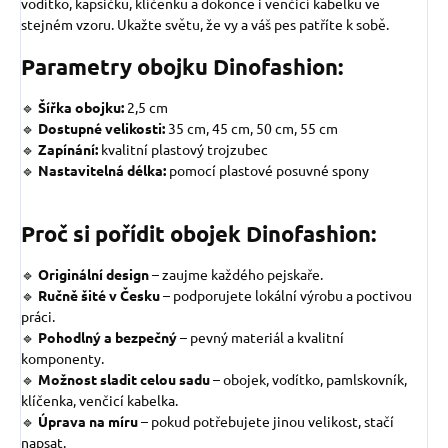
vodítko, kapsičku, klíčenku a dokonce i venčicí kabelku ve
stejném vzoru. Ukažte světu, že vy a váš pes patříte k sobě.
Parametry obojku Dinofashion:
🔹
Šířka obojku:
2,5 cm
🔹
Dostupné velikosti:
35 cm, 45 cm, 50 cm, 55 cm
🔹
Zapínání:
kvalitní plastový trojzubec
🔹
Nastavitelná délka:
pomocí plastové posuvné spony
Proč si pořídit obojek Dinofashion:
🔹
Originální design
–
zaujme každého pejskaře.
🔹
Ručně šité v Česku
– podporujete lokální výrobu a poctivou
práci.
🔹
Pohodlný a bezpečný
– pevný materiál a kvalitní
komponenty.
🔹
Možnost sladit celou sadu
– obojek, vodítko, pamlskovník,
klíčenka, venčicí kabelka.
🔹
Úprava na míru
– pokud potřebujete jinou velikost, stačí
napsat.