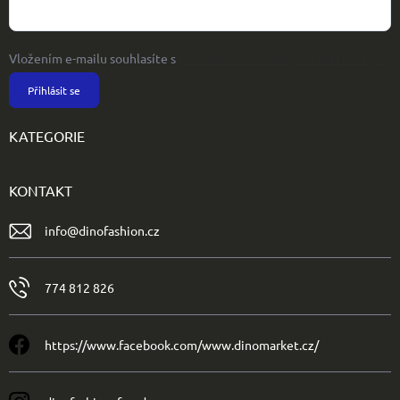
Vložením e-mailu souhlasíte s
podmínkami ochrany osobních údajů
Přihlásit se
KATEGORIE
KONTAKT
info
@
dinofashion.cz
774 812 826
https://www.facebook.com/www.dinomarket.cz/