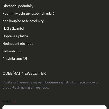
í
Obchodní podmínky
Podmínky ochrany osobních údajů
Kde koupíte naše produkty
Naši zákazníci
Doprava a platba
Hodnocení obchodu
Velkoobchod
Pravidla soutěží
ODEBÍRAT NEWSLETTER
Vložte svůj e-mail a my vám budeme zasílat informace o nových
produktech na našem e-shopu.
E-MAIL