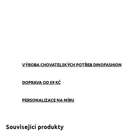
−
+
Přidat do košíku
Obojek můžete sladit
s
vodítkem
,
pamlskovníkem
a
kabelkou
ve stejném vzoru.
ZEPTAT SE
VÝROBA CHOVATELSKÝCH POTŘEB DINOFASHION
DOPRAVA OD 59 KČ
PERSONALIZACE NA MÍRU
Související produkty