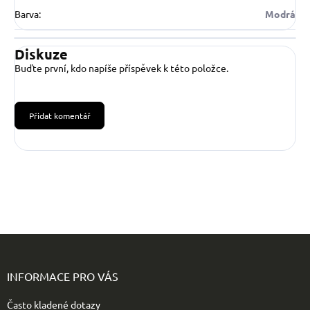
Barva
:
Modrá
Diskuze
Buďte první, kdo napíše příspěvek k této položce.
Přidat komentář
Z
á
p
INFORMACE PRO VÁS
a
t
Často kladené dotazy