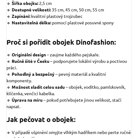
🔹
Šířka obojku:
2,5 cm
🔹
Dostupné velikosti:
35 cm, 45 cm, 50 cm, 55 cm
🔹
Zapínání:
kvalitní plastový trojzubec
🔹
Nastavitelná délka:
pomocí plastové posuvné spony
Proč si pořídit obojek Dinofashion:
🔹
Originální design
–
zaujme každého pejskaře.
🔹
Ručně šité v Česku
– podporujete lokální výrobu a poctivou
práci.
🔹
Pohodlný a bezpečný
– pevný materiál a kvalitní
komponenty.
🔹
Možnost sladit celou sadu
– obojek, vodítko, pamlskovník,
klíčenka, venčicí kabelka.
🔹
Úprava na míru
– pokud potřebujete jinou velikost, stačí
napsat.
Jak pečovat o obojek:
🔹 V případě ušpinění omyjte vlhkým hadříkem nebo perte ručně