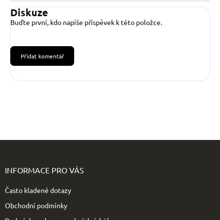
Diskuze
Buďte první, kdo napíše příspěvek k této položce.
Přidat komentář
Z
á
p
INFORMACE PRO VÁS
a
t
Často kladené dotazy
í
Obchodní podmínky