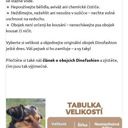
ve vlažné vodě.
🔹 Nepoužívejte bělidla, aviváž ani chemické čističe.
🔹 Neždímejte, nežehlit ani nesušte v sušičce – nechte volně
uschnout na vzduchu.
🔹 Obojek není určený ke kousání – nenechávejte psa obojek
kousat či ničit.
Vyberte si velikost a objednejte originální obojek Dinofashion
ještě dnes. Váš pejsek si ho zamiluje – a vy taky!
Přečtěte si také náš
článek o obojcích Dinofashion
a zjistěte,
čím jsou tak výjimečné.