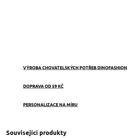
−
+
Přidat do košíku
Obojek můžete sladit
s
vodítkem
,
pamlskovníkem
a
kabelkou
ve stejném vzoru.
ZEPTAT SE
VÝROBA CHOVATELSKÝCH POTŘEB DINOFASHION
DOPRAVA OD 59 KČ
PERSONALIZACE NA MÍRU
Související produkty