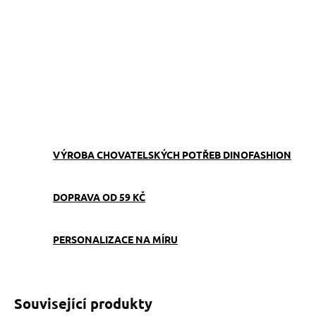
−
+
Přidat do košíku
Obojek můžete sladit
s
vodítkem
,
pamlskovníkem
a
kabelkou
ve stejném vzoru.
ZEPTAT SE
VÝROBA CHOVATELSKÝCH POTŘEB DINOFASHION
DOPRAVA OD 59 KČ
PERSONALIZACE NA MÍRU
Související produkty