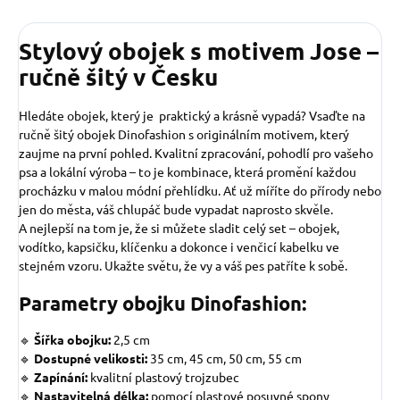
Stylový obojek s motivem Jose –
ručně šitý v Česku
Hledáte obojek, který je praktický a krásně vypadá? Vsaďte na
ručně šitý obojek Dinofashion s originálním motivem, který
zaujme na první pohled. Kvalitní zpracování, pohodlí pro vašeho
psa a lokální výroba – to je kombinace, která promění každou
procházku v malou módní přehlídku. Ať už míříte do přírody nebo
jen do města, váš chlupáč bude vypadat naprosto skvěle.
A nejlepší na tom je, že si můžete sladit celý set – obojek,
vodítko, kapsičku, klíčenku a dokonce i venčicí kabelku ve
stejném vzoru. Ukažte světu, že vy a váš pes patříte k sobě.
Parametry obojku Dinofashion:
🔹
Šířka obojku:
2,5 cm
🔹
Dostupné velikosti:
35 cm, 45 cm, 50 cm, 55 cm
🔹
Zapínání:
kvalitní plastový trojzubec
🔹
Nastavitelná délka:
pomocí plastové posuvné spony