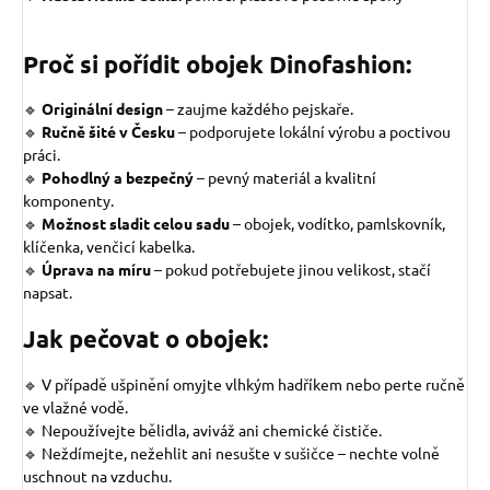
Proč si pořídit obojek Dinofashion:
🔹
Originální design
–
zaujme každého pejskaře.
🔹
Ručně šité v Česku
– podporujete lokální výrobu a poctivou
práci.
🔹
Pohodlný a bezpečný
– pevný materiál a kvalitní
komponenty.
🔹
Možnost sladit celou sadu
– obojek, vodítko, pamlskovník,
klíčenka, venčicí kabelka.
🔹
Úprava na míru
– pokud potřebujete jinou velikost, stačí
napsat.
Jak pečovat o obojek:
🔹 V případě ušpinění omyjte vlhkým hadříkem nebo perte ručně
ve vlažné vodě.
🔹 Nepoužívejte bělidla, aviváž ani chemické čističe.
🔹 Neždímejte, nežehlit ani nesušte v sušičce – nechte volně
uschnout na vzduchu.