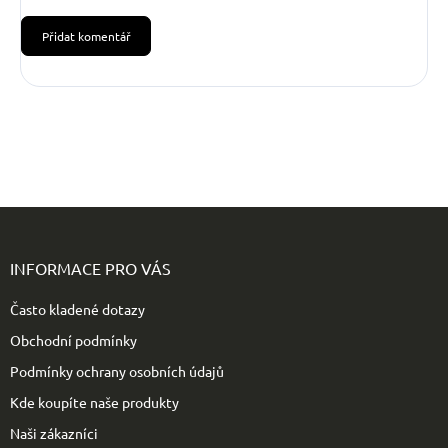
Přidat komentář
Z
á
p
INFORMACE PRO VÁS
a
t
Často kladené dotazy
í
Obchodní podmínky
Podmínky ochrany osobních údajů
Kde koupíte naše produkty
Naši zákazníci