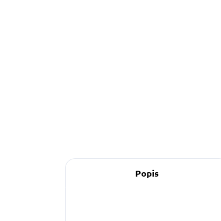
299 Kč
od
o
Detail
Obojek můžete sladit
s vodítkem, pamlskovníkem a kabelkou ve
stejném vzoru.
Popis