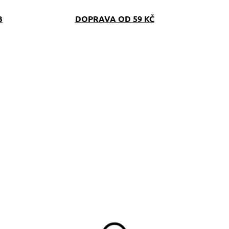
B
DOPRAVA OD 59 KČ
SKLADEM
(>5 KS)
opruhové vodítko
lower