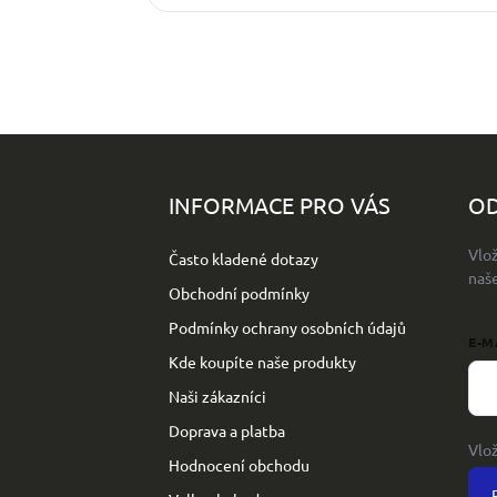
Z
á
p
INFORMACE PRO VÁS
OD
a
t
Vlo
Často kladené dotazy
í
naš
Obchodní podmínky
Podmínky ochrany osobních údajů
E-M
Kde koupíte naše produkty
Naši zákazníci
Doprava a platba
Vlo
Hodnocení obchodu