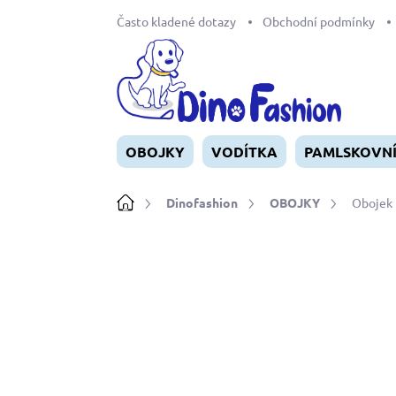
Přejít
Často kladené dotazy
Obchodní podmínky
na
obsah
OBOJKY
VODÍTKA
PAMLSKOVN
Domů
Dinofashion
OBOJKY
Obojek 
Neohodnoceno
Podrobnosti ho