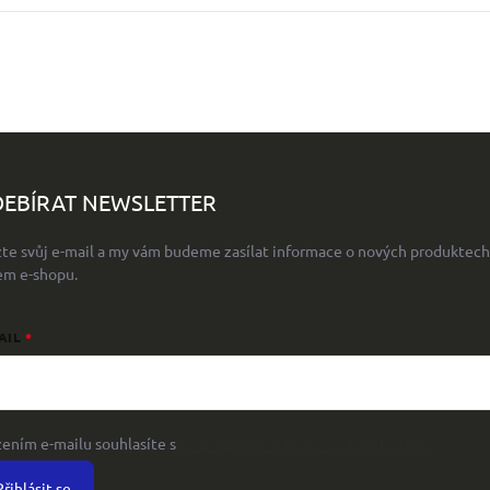
EBÍRAT NEWSLETTER
žte svůj e-mail a my vám budeme zasílat informace o nových produktech
em e-shopu.
AIL
žením e-mailu souhlasíte s
podmínkami ochrany osobních údajů
Přihlásit se