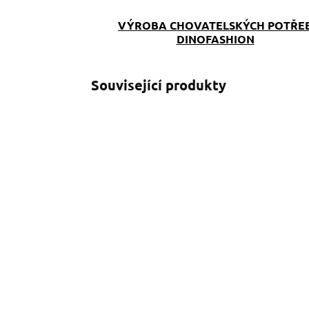
VÝROBA CHOVATELSKÝCH POTŘE
DINOFASHION
Související produkty
SKLADEM
(>5 KS)
Obojek Dinofashion
P
Flower yellow
F