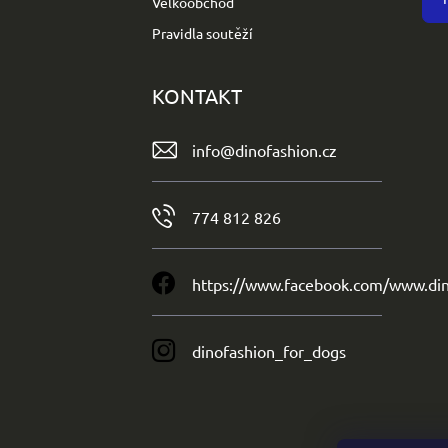
Velkoobchod
Pravidla soutěží
KONTAKT
info
@
dinofashion.cz
774 812 826
https://www.facebook.com/www.din
dinofashion_for_dogs