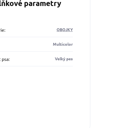
lňkové parametry
ie
:
OBOJKY
Multicolor
t psa
:
Velký pes