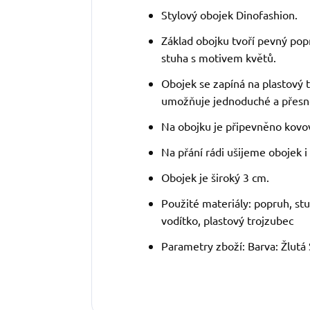
Stylový obojek Dinofashion.
Základ obojku tvoří pevný pop
stuha s motivem květů.
Obojek se zapíná na plastový 
umožňuje jednoduché a přesné
Na obojku je připevněno kovové
Na přání rádi ušijeme obojek i v
Obojek je široký 3 cm.
Použité materiály: popruh, stu
vodítko, plastový trojzubec
Parametry zboží: Barva: Žlutá 