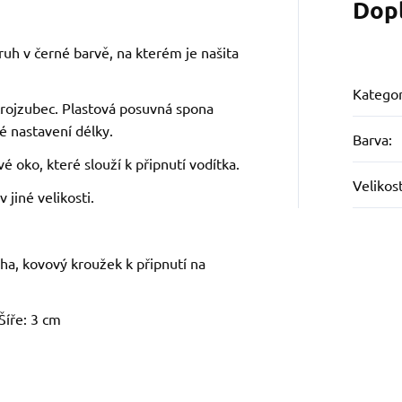
Dop
ruh v černé barvě, na kterém je našita
Kategor
trojzubec. Plastová posuvná spona
 nastavení délky.
Barva
:
 oko, které slouží k připnutí vodítka.
Velikos
 jiné velikosti.
ha, kovový kroužek k připnutí na
Šíře: 3 cm