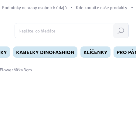
Podmínky ochrany osobních údajů
Kde koupíte naše produkty
Hledat
ÍKY
KABELKY DINOFASHION
KLÍČENKY
PRO PÁ
Flower šířka 3cm
dnocení
ZNAČKA:
DINOFASHION
od
390 Kč
Měrná
ZVOLTE VARIANTU
cena:
DÉLKA