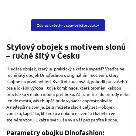
Zobrazit všechny související produkty
Stylový obojek s motivem slonů
– ručně šitý v Česku
Hledáte obojek, který je praktický a krásně vypadá? Vsaďte na
ručně šitý obojek Dinofashion s originálním motivem, který
zaujme na první pohled. Kvalitní zpracování, pohodlí pro vašeho
psa a lokální výroba – to je kombinace, která promění každou
procházku v malou módní přehlídku. Ať už míříte do přírody nebo
jen do města, váš chlupáč bude vypadat naprosto skvěle.
A nejlepší na tom je, že si můžete sladit celý set – obojek,
vodítko, kapsičku, klíčenku a dokonce i venčicí kabelku ve
stejném vzoru. Ukažte světu, že vy a váš pes patříte k sobě.
Parametry obojku Dinofashion: