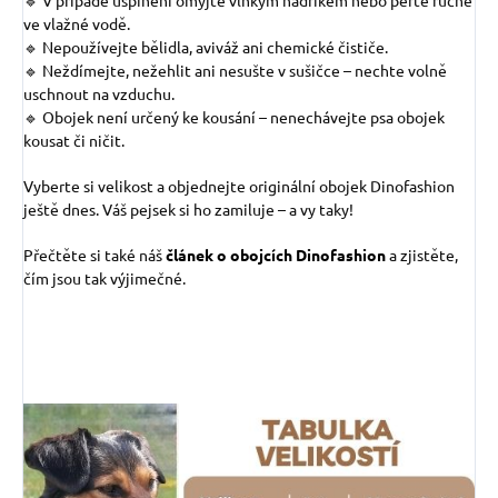
ve vlažné vodě.
🔹 Nepoužívejte bělidla, aviváž ani chemické čističe.
🔹 Neždímejte, nežehlit ani nesušte v sušičce – nechte volně
uschnout na vzduchu.
🔹 Obojek není určený ke kousání – nenechávejte psa obojek
kousat či ničit.
Vyberte si velikost a objednejte originální obojek Dinofashion
ještě dnes. Váš pejsek si ho zamiluje – a vy taky!
Přečtěte si také náš
článek o obojcích Dinofashion
a zjistěte,
čím jsou tak výjimečné.