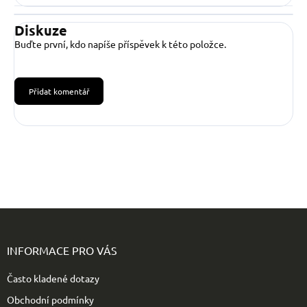
Diskuze
Buďte první, kdo napíše příspěvek k této položce.
Přidat komentář
Z
á
p
INFORMACE PRO VÁS
a
t
Často kladené dotazy
í
Obchodní podmínky