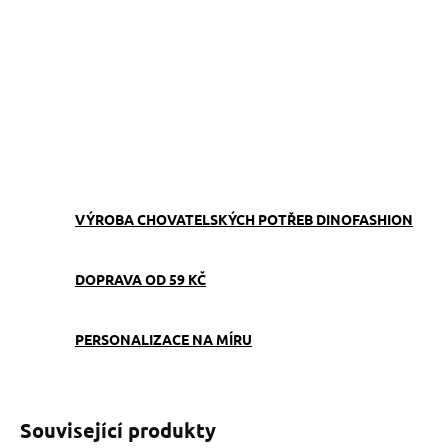
−
+
Přidat do košíku
Obojek můžete sladit
s
vodítkem
,
pamlskovníkem
a
kabelkou
ve stejném vzoru.
ZEPTAT SE
VÝROBA CHOVATELSKÝCH POTŘEB DINOFASHION
DOPRAVA OD 59 KČ
PERSONALIZACE NA MÍRU
Související produkty