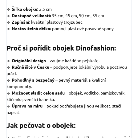
🔹
Šířka obojku:
2,5 cm
🔹
Dostupné velikosti:
35 cm, 45 cm, 50 cm, 55 cm
🔹
Zapínání:
kvalitní plastový trojzubec
🔹
Nastavitelná délka:
pomocí plastové posuvné spony
Proč si pořídit obojek Dinofashion:
🔹
Originální design
–
zaujme každého pejskaře.
🔹
Ručně šité v Česku
– podporujete lokální výrobu a poctivou
práci.
🔹
Pohodlný a bezpečný
– pevný materiál a kvalitní
komponenty.
🔹
Možnost sladit celou sadu
– obojek, vodítko, pamlskovník,
klíčenka, venčicí kabelka.
🔹
Úprava na míru
– pokud potřebujete jinou velikost, stačí
napsat.
Jak pečovat o obojek:
🔹 V případě ušpinění omyjte vlhkým hadříkem nebo perte ručně