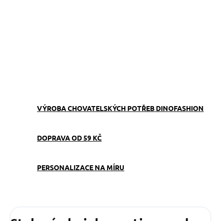
−
+
Přidat do košíku
Obojek můžete sladit
s
vodítkem
,
pamlskovníkem
a
kabelkou
ve stejném vzoru.
ZEPTAT SE
VÝROBA CHOVATELSKÝCH POTŘEB DINOFASHION
DOPRAVA OD 59 KČ
PERSONALIZACE NA MÍRU