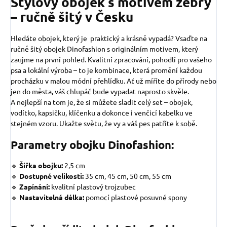
Stylový obojek s motivem zebry
– ručně šitý v Česku
Hledáte obojek, který je praktický a krásně vypadá? Vsaďte na
ručně šitý obojek Dinofashion s originálním motivem, který
zaujme na první pohled. Kvalitní zpracování, pohodlí pro vašeho
psa a lokální výroba – to je kombinace, která promění každou
procházku v malou módní přehlídku. Ať už míříte do přírody nebo
jen do města, váš chlupáč bude vypadat naprosto skvěle.
A nejlepší na tom je, že si můžete sladit celý set – obojek,
vodítko, kapsičku, klíčenku a dokonce i venčicí kabelku ve
stejném vzoru. Ukažte světu, že vy a váš pes patříte k sobě.
Parametry obojku Dinofashion:
🔹
Šířka obojku:
2,5 cm
🔹
Dostupné velikosti:
35 cm, 45 cm, 50 cm, 55 cm
🔹
Zapínání:
kvalitní plastový trojzubec
🔹
Nastavitelná délka:
pomocí plastové posuvné spony