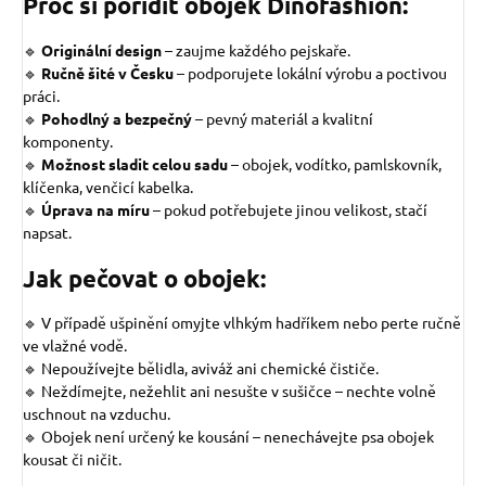
Proč si pořídit obojek Dinofashion:
🔹
Originální design
–
zaujme každého pejskaře.
🔹
Ručně šité v Česku
– podporujete lokální výrobu a poctivou
práci.
🔹
Pohodlný a bezpečný
– pevný materiál a kvalitní
komponenty.
🔹
Možnost sladit celou sadu
– obojek, vodítko, pamlskovník,
klíčenka, venčicí kabelka.
🔹
Úprava na míru
– pokud potřebujete jinou velikost, stačí
napsat.
Jak pečovat o obojek:
🔹 V případě ušpinění omyjte vlhkým hadříkem nebo perte ručně
ve vlažné vodě.
🔹 Nepoužívejte bělidla, aviváž ani chemické čističe.
🔹 Neždímejte, nežehlit ani nesušte v sušičce – nechte volně
uschnout na vzduchu.
🔹 Obojek není určený ke kousání – nenechávejte psa obojek
kousat či ničit.