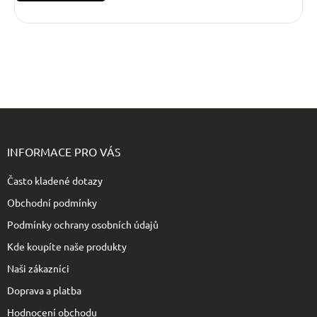
Z
á
p
INFORMACE PRO VÁS
a
t
Často kladené dotazy
í
Obchodní podmínky
Podmínky ochrany osobních údajů
Kde koupíte naše produkty
Naši zákazníci
Doprava a platba
Hodnocení obchodu