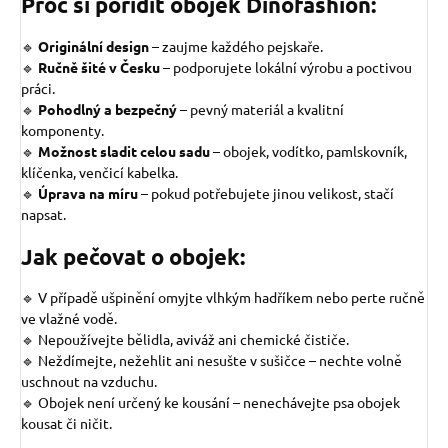
Proč si pořídit obojek Dinofashion:
🔹
Originální design
–
zaujme každého pejskaře.
🔹
Ručně šité v Česku
– podporujete lokální výrobu a poctivou
práci.
🔹
Pohodlný a bezpečný
– pevný materiál a kvalitní
komponenty.
🔹
Možnost sladit celou sadu
– obojek, vodítko, pamlskovník,
klíčenka, venčicí kabelka.
🔹
Úprava na míru
– pokud potřebujete jinou velikost, stačí
napsat.
Jak pečovat o obojek:
🔹 V případě ušpinění omyjte vlhkým hadříkem nebo perte ručně
ve vlažné vodě.
🔹 Nepoužívejte bělidla, aviváž ani chemické čističe.
🔹 Neždímejte, nežehlit ani nesušte v sušičce – nechte volně
uschnout na vzduchu.
🔹 Obojek není určený ke kousání – nenechávejte psa obojek
kousat či ničit.