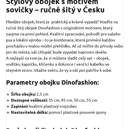
Stylový obojek s motivem
sovičky – ručně šitý v Česku
Hledáte obojek, který je praktický a krásně vypadá? Vsaďte na
ručně šitý obojek Dinofashion s originálním motivem, který
zaujme na první pohled. Kvalitní zpracování, pohodlí pro vašeho
psa a lokální výroba – to je kombinace, která promění každou
procházku v malou módní přehlídku. Ať už míříte do přírody nebo
jen do města, váš chlupáč bude vypadat naprosto skvěle.
A nejlepší na tom je, že si můžete sladit celý set – obojek,
vodítko, kapsičku, klíčenku a dokonce i venčicí kabelku ve
stejném vzoru. Ukažte světu, že vy a váš pes patříte k sobě.
Parametry obojku Dinofashion:
🔹
Šířka obojku:
2,5 cm
🔹
Dostupné velikosti:
35 cm, 45 cm, 50 cm, 55 cm
🔹
Zapínání:
kvalitní plastový trojzubec
🔹
Nastavitelná délka:
pomocí plastové posuvné spony