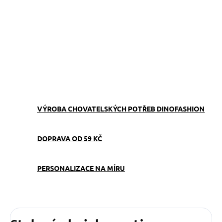
−
+
Přidat do košíku
Obojek můžete sladit
s
vodítkem
,
pamlskovníkem
a
kabelkou
ve stejném vzoru.
ZEPTAT SE
VÝROBA CHOVATELSKÝCH POTŘEB DINOFASHION
DOPRAVA OD 59 KČ
PERSONALIZACE NA MÍRU