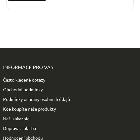
Z
á
p
INFORMACE PRO VÁS
a
t
Často kladené dotazy
í
Obchodní podmínky
Podmínky ochrany osobních údajů
Kde koupíte naše produkty
Naši zákazníci
Doprava a platba
Hodnocení obchodu