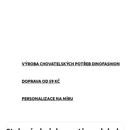
−
+
Přidat do košíku
Obojek můžete sladit
s
vodítkem
,
pamlskovníkem
a
kabelkou
ve stejném vzoru.
ZEPTAT SE
VÝROBA CHOVATELSKÝCH POTŘEB DINOFASHION
DOPRAVA OD 59 KČ
PERSONALIZACE NA MÍRU