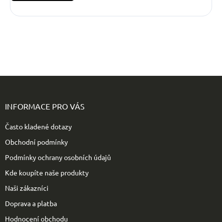
Z
á
p
INFORMACE PRO VÁS
a
t
Často kladené dotazy
í
Obchodní podmínky
Podmínky ochrany osobních údajů
Kde koupíte naše produkty
Naši zákazníci
Doprava a platba
Hodnocení obchodu