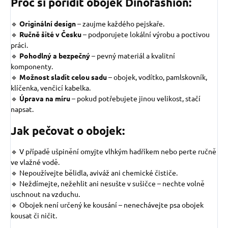
Proč si pořídit obojek Dinofashion:
🔹
Originální design
–
zaujme každého pejskaře.
🔹
Ručně šité v Česku
– podporujete lokální výrobu a poctivou
práci.
🔹
Pohodlný a bezpečný
– pevný materiál a kvalitní
komponenty.
🔹
Možnost sladit celou sadu
– obojek, vodítko, pamlskovník,
klíčenka, venčicí kabelka.
🔹
Úprava na míru
– pokud potřebujete jinou velikost, stačí
napsat.
Jak pečovat o obojek:
🔹 V případě ušpinění omyjte vlhkým hadříkem nebo perte ručně
ve vlažné vodě.
🔹 Nepoužívejte bělidla, aviváž ani chemické čističe.
🔹 Neždímejte, nežehlit ani nesušte v sušičce – nechte volně
uschnout na vzduchu.
🔹 Obojek není určený ke kousání – nenechávejte psa obojek
kousat či ničit.