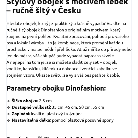
Stylový obojek s motivem lebek
– ručně šitý v Česku
Hledáte obojek, který je praktický a krásně vypadá? Vsaďte na
ručně šitý obojek Dinofashion s originálním motivem, který
zaujme na první pohled. Kvalitní zpracování, pohodlí pro vašeho
psa a lokální výroba – to je kombinace, která promění každou
procházku v malou módní přehlídku. Ať už míříte do přírody nebo
jen do města, váš chlupáč bude vypadat naprosto skvěle.
A nejlepší na tom je, že si můžete sladit celý set – obojek,
vodítko, kapsičku, klíčenku a dokonce i venčicí kabelku ve
stejném vzoru. Ukažte světu, že vy a váš pes patříte k sobě.
Parametry obojku Dinofashion:
🔹
Šířka obojku:
2,5 cm
🔹
Dostupné velikosti:
35 cm, 45 cm, 50 cm, 55 cm
🔹
Zapínání:
kvalitní plastový trojzubec
🔹
Nastavitelná délka:
pomocí plastové posuvné spony