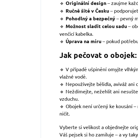
🔹
Originální design
–
zaujme každ
🔹
Ručně šité v Česku
– podporujet
🔹
Pohodlný a bezpečný
– pevný m
🔹
Možnost sladit celou sadu
– ob
venčicí kabelka.
🔹
Úprava na míru
– pokud potřebuj
Jak pečovat o obojek:
🔹 V případě ušpinění omyjte vlhk
vlažné vodě.
🔹 Nepoužívejte bělidla, aviváž ani 
🔹 Neždímejte, nežehlit ani nesušte
vzduchu.
🔹 Obojek není určený ke kousání – 
ničit.
Vyberte si velikost a objednejte ori
Váš pejsek si ho zamiluje – a vy taky