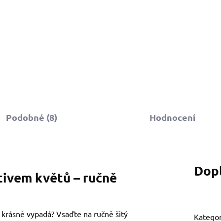
Podobné (8)
Hodnocení
Dop
tivem květů – ručně
a krásně vypadá? Vsaďte na ručně šitý
Kategor