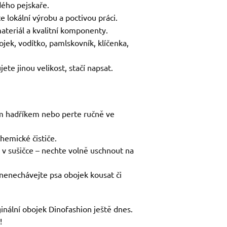
ého pejskaře.
e lokální výrobu a poctivou práci.
ateriál a kvalitní komponenty.
ojek, vodítko, pamlskovník, klíčenka,
ete jinou velikost, stačí napsat.
ým hadříkem nebo perte ručně ve
chemické čističe.
 v sušičce – nechte volně uschnout na
nenechávejte psa obojek kousat či
ginální obojek Dinofashion ještě dnes.
!