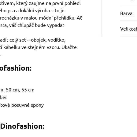
otivem, který zaujme na první pohled.
ho psa a lokální výroba – to je
Barva
:
rocházku v malou módní přehlídku. Ať
sta, váš chlupáč bude vypadat
Velikos
adit celý set – obojek, vodítko,
icí kabelku ve stejném vzoru. Ukažte
.
ofashion:
m, 50 cm, 55 cm
ubec
stové posuvné spony
 Dinofashion: