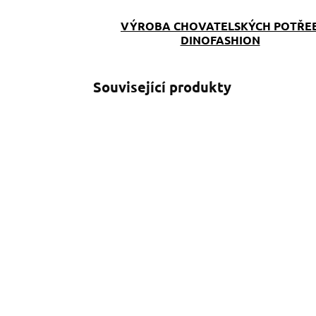
VÝROBA CHOVATELSKÝCH POTŘE
DINOFASHION
Související produkty
SKLADEM
(>5 KS)
Klíčenka Květy
219 Kč