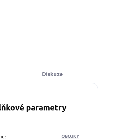
Diskuze
lňkové parametry
ie
:
OBOJKY