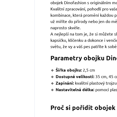
obojek Dinofashion s originálním m
Kvalitní zpracování, pohodlí pro vaše
kombinace, která promění každou p
už míříte do přírody nebo jen do mě
naprosto skvěle.
A nejlepší na tom je, že si můžete sl
kapsičku, klíčenku a dokonce i venč
světu, že vy a váš pes patříte k sobě
Parametry obojku Din
🔹
Šířka obojku:
2,5 cm
🔹
Dostupné velikosti:
35 cm, 45 c
🔹
Zapínání:
kvalitní plastový trojz
🔹
Nastavitelná délka:
pomocí pla
Proč si pořídit obojek