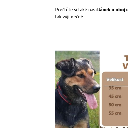
Přečtěte si také náš
článek o obojc
tak výjimečné.