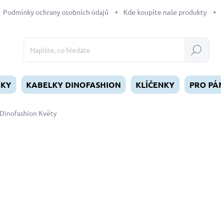
Podmínky ochrany osobních údajů
Kde koupíte naše produkty
Hledat
ÍKY
KABELKY DINOFASHION
KLÍČENKY
PRO PÁ
Dinofashion Květy
dnocení
ZNAČKA:
DINOFASHION
od
329 Kč
Měrná
ZVOLTE VARIANTU
cena:
DÉLKA