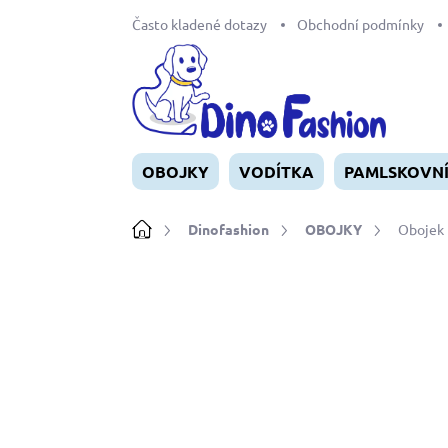
Přejít
Často kladené dotazy
Obchodní podmínky
na
obsah
OBOJKY
VODÍTKA
PAMLSKOVN
Domů
Dinofashion
OBOJKY
Obojek 
Neohodnoceno
Podrobnosti ho