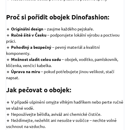
Proč si pořídit obojek Dinofashion:
🔹
Originální design
–
zaujme každého pejskaře.
🔹
Ručně šité v Česku
– podporujete lokální výrobu a poctivou
práci.
🔹
Pohodlný a bezpečný
– pevný materiál a kvalitní
komponenty.
🔹
Možnost sladit celou sadu
– obojek, vodítko, pamlskovník,
klíčenka, venčicí kabelka.
🔹
Úprava na míru
– pokud potřebujete jinou velikost, stačí
napsat.
Jak pečovat o obojek:
🔹 V případě ušpinění omyjte vlhkým hadříkem nebo perte ručně
ve vlažné vodě.
🔹 Nepoužívejte bělidla, aviváž ani chemické čističe.
🔹 Neždímejte, nežehlit ani nesušte v sušičce – nechte volně
uschnout na vzduchu.