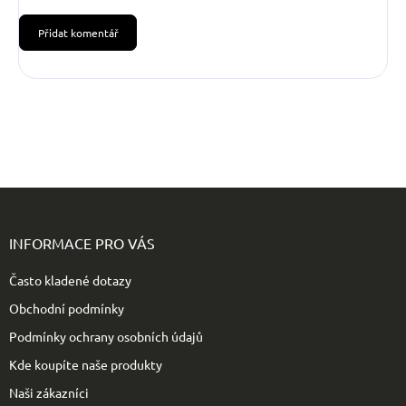
Přidat komentář
Z
á
p
INFORMACE PRO VÁS
a
t
Často kladené dotazy
í
Obchodní podmínky
Podmínky ochrany osobních údajů
Kde koupíte naše produkty
Naši zákazníci