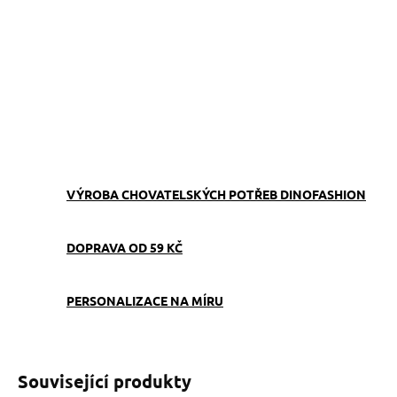
−
+
Přidat do košíku
Obojek můžete sladit
s
vodítkem
,
pamlskovníkem
a
kabelkou
ve stejném vzoru.
ZEPTAT SE
VÝROBA CHOVATELSKÝCH POTŘEB DINOFASHION
DOPRAVA OD 59 KČ
PERSONALIZACE NA MÍRU
Související produkty