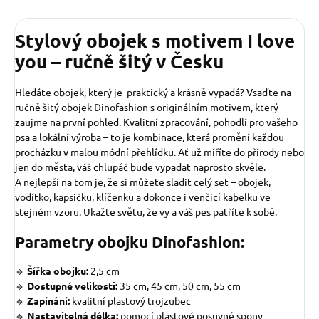
Stylový obojek s motivem I love
you – ručně šitý v Česku
Hledáte obojek, který je praktický a krásně vypadá? Vsaďte na
ručně šitý obojek Dinofashion s originálním motivem, který
zaujme na první pohled. Kvalitní zpracování, pohodlí pro vašeho
psa a lokální výroba – to je kombinace, která promění každou
procházku v malou módní přehlídku. Ať už míříte do přírody nebo
jen do města, váš chlupáč bude vypadat naprosto skvěle.
A nejlepší na tom je, že si můžete sladit celý set – obojek,
vodítko, kapsičku, klíčenku a dokonce i venčicí kabelku ve
stejném vzoru. Ukažte světu, že vy a váš pes patříte k sobě.
Parametry obojku Dinofashion:
🔹
Šířka obojku:
2,5 cm
🔹
Dostupné velikosti:
35 cm, 45 cm, 50 cm, 55 cm
🔹
Zapínání:
kvalitní plastový trojzubec
🔹
Nastavitelná délka:
pomocí plastové posuvné spony