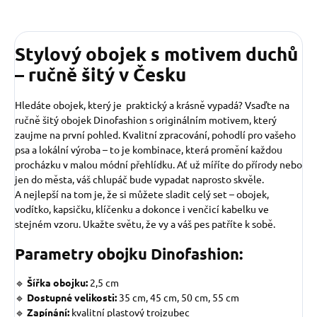
Stylový obojek s motivem duchů
– ručně šitý v Česku
Hledáte obojek, který je praktický a krásně vypadá? Vsaďte na
ručně šitý obojek Dinofashion s originálním motivem, který
zaujme na první pohled. Kvalitní zpracování, pohodlí pro vašeho
psa a lokální výroba – to je kombinace, která promění každou
procházku v malou módní přehlídku. Ať už míříte do přírody nebo
jen do města, váš chlupáč bude vypadat naprosto skvěle.
A nejlepší na tom je, že si můžete sladit celý set – obojek,
vodítko, kapsičku, klíčenku a dokonce i venčicí kabelku ve
stejném vzoru. Ukažte světu, že vy a váš pes patříte k sobě.
Parametry obojku Dinofashion:
🔹
Šířka obojku:
2,5 cm
🔹
Dostupné velikosti:
35 cm, 45 cm, 50 cm, 55 cm
🔹
Zapínání:
kvalitní plastový trojzubec