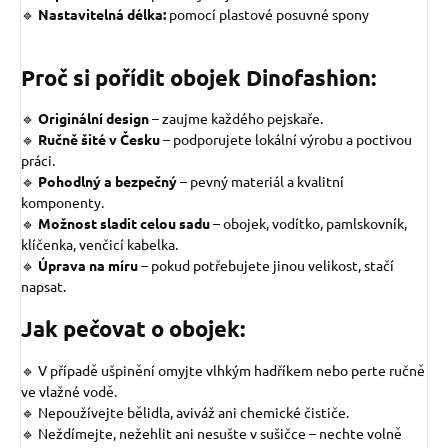
🔹
Nastavitelná délka:
pomocí plastové posuvné spony
Proč si pořídit obojek Dinofashion:
🔹
Originální design
–
zaujme každého pejskaře.
🔹
Ručně šité v Česku
– podporujete lokální výrobu a poctivou
práci.
🔹
Pohodlný a bezpečný
– pevný materiál a kvalitní
komponenty.
🔹
Možnost sladit celou sadu
– obojek, vodítko, pamlskovník,
klíčenka, venčicí kabelka.
🔹
Úprava na míru
– pokud potřebujete jinou velikost, stačí
napsat.
Jak pečovat o obojek:
🔹 V případě ušpinění omyjte vlhkým hadříkem nebo perte ručně
ve vlažné vodě.
🔹 Nepoužívejte bělidla, aviváž ani chemické čističe.
🔹 Neždímejte, nežehlit ani nesušte v sušičce – nechte volně