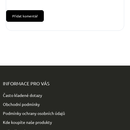
Přidat komentář
Z
á
p
INFORMACE PRO VÁS
a
t
Často kladené dotazy
í
Obchodní podmínky
Podmínky ochrany osobních údajů
Kde koupíte naše produkty