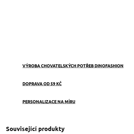
−
+
Přidat do košíku
Obojek můžete sladit
s
vodítkem
,
pamlskovníkem
a
kabelkou
ve stejném vzoru.
ZEPTAT SE
VÝROBA CHOVATELSKÝCH POTŘEB DINOFASHION
DOPRAVA OD 59 KČ
PERSONALIZACE NA MÍRU
Související produkty