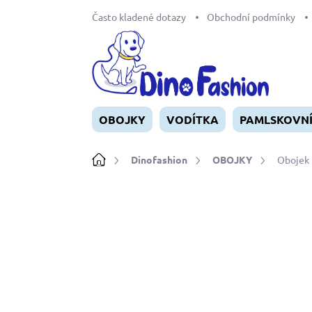
Přejít
Často kladené dotazy
Obchodní podmínky
na
obsah
OBOJKY
VODÍTKA
PAMLSKOVN
Domů
Dinofashion
OBOJKY
Obojek 
Neohodnoceno
Podrobnosti ho