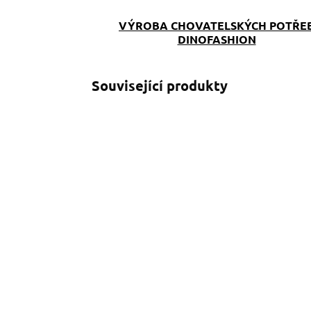
VÝROBA CHOVATELSKÝCH POTŘE
DINOFASHION
Související produkty
SKLADEM
(>5 KS)
Obojek Tlapky lila
softshell Lilly