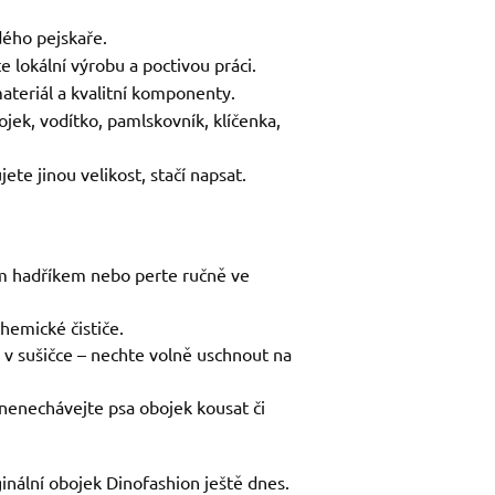
ého pejskaře.
e lokální výrobu a poctivou práci.
ateriál a kvalitní komponenty.
ojek, vodítko, pamlskovník, klíčenka,
ete jinou velikost, stačí napsat.
ým hadříkem nebo perte ručně ve
chemické čističe.
 v sušičce – nechte volně uschnout na
nenechávejte psa obojek kousat či
ginální obojek Dinofashion ještě dnes.