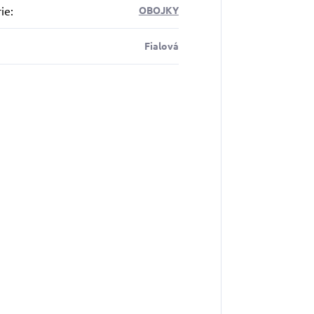
ie
:
OBOJKY
Fialová