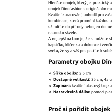
Hledáte obojek, který je praktický 
obojek Dinofashion s originálním m
Kvalitní zpracování, pohodlí pro vaše
kombinace, která promění každou p
už míříte do přírody nebo jen do mě
naprosto skvěle.
A nejlepší na tom je, že si můžete sl
kapsičku, klíčenku a dokonce i venč
světu, že vy a váš pes patříte k sobě
Parametry obojku Din
🔹
Šířka obojku:
2,5 cm
🔹
Dostupné velikosti:
35 cm, 45 c
🔹
Zapínání:
kvalitní plastový trojz
🔹
Nastavitelná délka:
pomocí pla
Proč si pořídit obojek