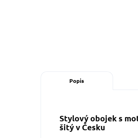
390 Kč
od
Detail
Popis
Stylový obojek s mo
šitý v Česku