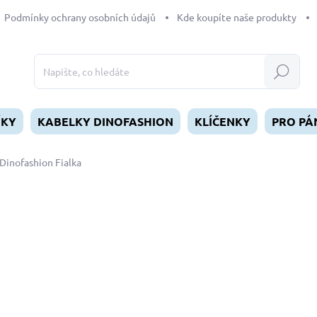
Podmínky ochrany osobních údajů
Kde koupíte naše produkty
Hledat
ÍKY
KABELKY DINOFASHION
KLÍČENKY
PRO PÁ
Dinofashion Fialka
dnocení
ZNAČKA:
DINOFASHION
od
329 Kč
Měrná
ZVOLTE VARIANTU
cena:
DÉLKA