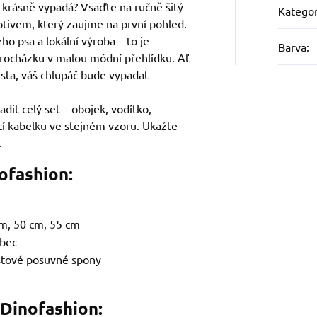
a krásně vypadá? Vsaďte na ručně šitý
Kategor
otivem, který zaujme na první pohled.
ho psa a lokální výroba – to je
Barva
:
rocházku v malou módní přehlídku. Ať
sta, váš chlupáč bude vypadat
adit celý set – obojek, vodítko,
icí kabelku ve stejném vzoru. Ukažte
.
ofashion:
m, 50 cm, 55 cm
ubec
stové posuvné spony
 Dinofashion: