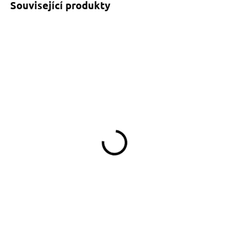
Související produkty
SKLADEM
SKLADEM
(>5 KS)
(>5 KS)
Obojek Dinofashion
Obojek Dinofashion
pruhovaný Red
pruhovaný Blue
349 Kč
349 Kč
od
od
Detail
Detail