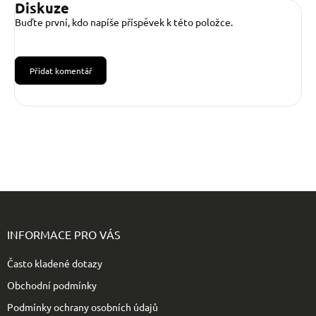
Diskuze
Buďte první, kdo napíše příspěvek k této položce.
Přidat komentář
Z
á
p
INFORMACE PRO VÁS
a
t
Často kladené dotazy
í
Obchodní podmínky
Podmínky ochrany osobních údajů