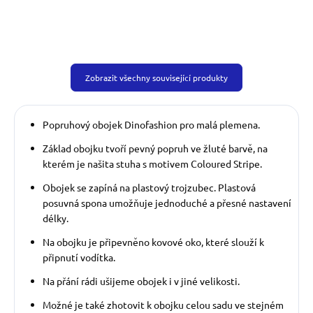
Zobrazit všechny související produkty
Popruhový obojek Dinofashion pro malá plemena.
Základ obojku tvoří pevný popruh ve žluté barvě, na
kterém je našita stuha s motivem Coloured Stripe.
Obojek se zapíná na plastový trojzubec. Plastová
posuvná spona umožňuje jednoduché a přesné nastavení
délky.
Na obojku je připevněno kovové oko, které slouží k
připnutí vodítka.
Na přání rádi ušijeme obojek i v jiné velikosti.
Možné je také zhotovit k obojku celou sadu ve stejném