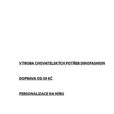
ZVOLTE VARIANTU
−
+
Přidat do košíku
Obojek můžete sladit
s
vodítkem
,
pamlskovníkem
a
kabelkou
ve stejném vzoru.
ZEPTAT SE
VÝROBA CHOVATELSKÝCH POTŘEB DINOFASHION
DOPRAVA OD 59 KČ
PERSONALIZACE NA MÍRU