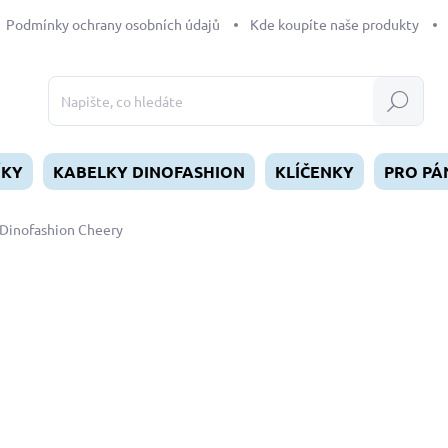
Podmínky ochrany osobních údajů
Kde koupíte naše produkty
Hledat
ÍKY
KABELKY DINOFASHION
KLÍČENKY
PRO PÁ
Dinofashion Cheery
dnocení
ZNAČKA:
DINOFASHION
od
329 Kč
Měrná
ZVOLTE VARIANTU
cena:
DÉLKA