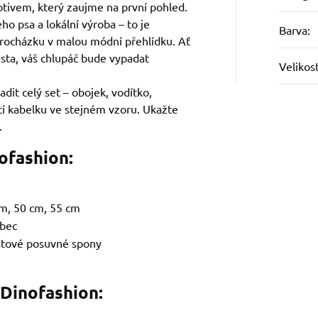
otivem, který zaujme na první pohled.
ho psa a lokální výroba – to je
Barva
:
rocházku v malou módní přehlídku. Ať
sta, váš chlupáč bude vypadat
Velikos
adit celý set – obojek, vodítko,
icí kabelku ve stejném vzoru. Ukažte
.
ofashion:
m, 50 cm, 55 cm
ubec
stové posuvné spony
 Dinofashion: