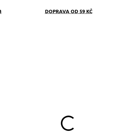
B
DOPRAVA OD 59 KČ
SKLADEM
SKLAD
(>5 KS)
(>5 K
líčenka na krk Magic
Klíčenka na krk Nero
199 Kč
199 Kč