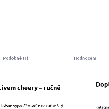
Do košíku
Do košíku
Podobné (1)
Hodnocení
Dop
tivem cheery – ručně
a krásně vypadá? Vsaďte na ručně šitý
Kategor