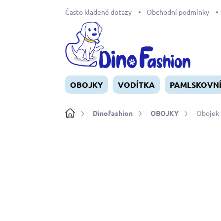
Přejít
Často kladené dotazy
Obchodní podmínky
na
obsah
OBOJKY
VODÍTKA
PAMLSKOVN
Domů
Dinofashion
OBOJKY
Obojek 
Neohodnoceno
Podrobnosti ho