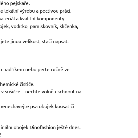
ého pejskaře.
e lokální výrobu a poctivou práci.
ateriál a kvalitní komponenty.
ojek, vodítko, pamlskovník, klíčenka,
ete jinou velikost, stačí napsat.
ým hadříkem nebo perte ručně ve
chemické čističe.
 v sušičce – nechte volně uschnout na
nenechávejte psa obojek kousat či
ginální obojek Dinofashion ještě dnes.
!