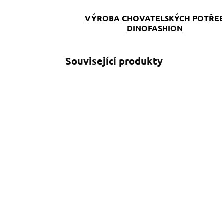
VÝROBA CHOVATELSKÝCH POTŘE
DINOFASHION
Související produkty
SKLADEM
(>5 KS)
Klíčenka Cheery
K
199 Kč