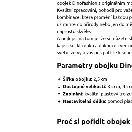
obojek Dinofashion s originálním m
Kvalitní zpracování, pohodlí pro vaše
kombinace, která promění každou p
už míříte do přírody nebo jen do mě
naprosto skvěle.
A nejlepší na tom je, že si můžete sl
kapsičku, klíčenku a dokonce i venč
světu, že vy a váš pes patříte k sobě
Parametry obojku Din
🔹
Šířka obojku:
2,5 cm
🔹
Dostupné velikosti:
35 cm, 45 c
🔹
Zapínání:
kvalitní plastový trojz
🔹
Nastavitelná délka:
pomocí pla
Proč si pořídit obojek