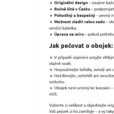
🔹
Originální design
–
zaujme každ
🔹
Ručně šité v Česku
– podporujet
🔹
Pohodlný a bezpečný
– pevný m
🔹
Možnost sladit celou sadu
– ob
venčicí kabelka.
🔹
Úprava na míru
– pokud potřebuj
Jak pečovat o obojek:
🔹 V případě ušpinění omyjte vlhk
vlažné vodě.
🔹 Nepoužívejte bělidla, aviváž ani 
🔹 Neždímejte, nežehlit ani nesušte
vzduchu.
🔹 Obojek není určený ke kousání – 
ničit.
Vyberte si velikost a objednejte ori
Váš pejsek si ho zamiluje – a vy taky