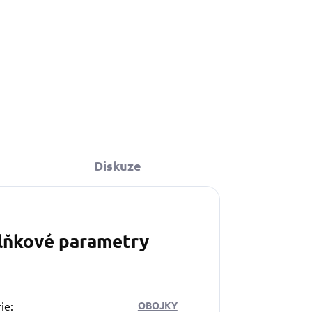
Diskuze
lňkové parametry
ie
:
OBOJKY