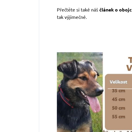
Přečtěte si také náš
článek o obojc
tak výjimečné.