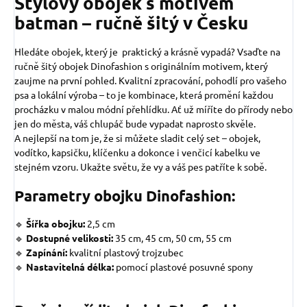
Stylový obojek s motivem
batman – ručně šitý v Česku
Hledáte obojek, který je praktický a krásně vypadá? Vsaďte na
ručně šitý obojek Dinofashion s originálním motivem, který
zaujme na první pohled. Kvalitní zpracování, pohodlí pro vašeho
psa a lokální výroba – to je kombinace, která promění každou
procházku v malou módní přehlídku. Ať už míříte do přírody nebo
jen do města, váš chlupáč bude vypadat naprosto skvěle.
A nejlepší na tom je, že si můžete sladit celý set – obojek,
vodítko, kapsičku, klíčenku a dokonce i venčicí kabelku ve
stejném vzoru. Ukažte světu, že vy a váš pes patříte k sobě.
Parametry obojku Dinofashion:
🔹
Šířka obojku:
2,5 cm
🔹
Dostupné velikosti:
35 cm, 45 cm, 50 cm, 55 cm
🔹
Zapínání:
kvalitní plastový trojzubec
🔹
Nastavitelná délka:
pomocí plastové posuvné spony