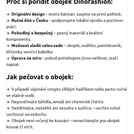
Proč si pořídit obojek Dinofashion:
🔹
Originální design
– motiv batman zaujme na první pohled..
🔹
Ručně šité v Česku
– podporujete lokální výrobu a poctivou
práci.
🔹
Pohodlný a bezpečný
– pevný materiál a kvalitní
komponenty.
🔹
Možnost sladit celou sadu
– obojek, vodítko, pamlskovník,
klíčenka, venčicí kabelka.
🔹
Úprava na míru
– pokud potřebujete jinou velikost, stačí
napsat.
Jak pečovat o obojek:
🔹 V případě ušpinění omyjte vlhkým hadříkem nebo perte ručně
ve vlažné vodě.
🔹 Nepoužívejte bělidla, aviváž ani chemické čističe.
🔹 Neždímejte, nežehlit ani nesušte v sušičce – nechte volně
uschnout na vzduchu.
🔹 Obojek není určený ke kousání – nenechávejte psa obojek
kousat či ničit.