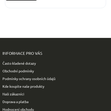
Z
á
p
INFORMACE PRO VÁS
a
t
Často kladené dotazy
í
Obchodní podmínky
Podmínky ochrany osobních údajů
Kde koupíte naše produkty
Naši zákazníci
Doprava a platba
Hodnocení obchodu