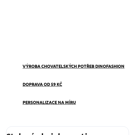
−
+
Přidat do košíku
Obojek můžete sladit
s
vodítkem
,
pamlskovníkem
a
kabelkou
ve stejném vzoru.
ZEPTAT SE
VÝROBA CHOVATELSKÝCH POTŘEB DINOFASHION
DOPRAVA OD 59 KČ
PERSONALIZACE NA MÍRU