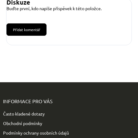
Diskuze
Buďte první, kdo napíše příspěvek k této položce.
Přidat komentář
Z
á
p
INFORMACE PRO VÁS
a
t
Často kladené dotazy
í
Obchodní podmínky
Podmínky ochrany osobních údajů