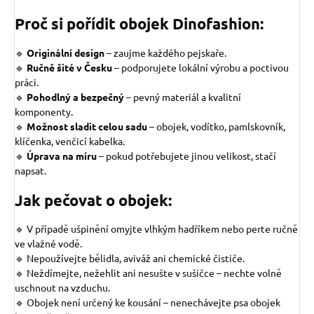
Proč si pořídit obojek Dinofashion:
🔹
Originální design
–
zaujme každého pejskaře.
🔹
Ručně šité v Česku
– podporujete lokální výrobu a poctivou
práci.
🔹
Pohodlný a bezpečný
– pevný materiál a kvalitní
komponenty.
🔹
Možnost sladit celou sadu
– obojek, vodítko, pamlskovník,
klíčenka, venčicí kabelka.
🔹
Úprava na míru
– pokud potřebujete jinou velikost, stačí
napsat.
Jak pečovat o obojek:
🔹 V případě ušpinění omyjte vlhkým hadříkem nebo perte ručně
ve vlažné vodě.
🔹 Nepoužívejte bělidla, aviváž ani chemické čističe.
🔹 Neždímejte, nežehlit ani nesušte v sušičce – nechte volně
uschnout na vzduchu.
🔹 Obojek není určený ke kousání – nenechávejte psa obojek