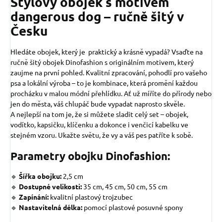
Stylový obojek s motivem
dangerous dog – ručně šitý v
Česku
Hledáte obojek, který je praktický a krásně vypadá? Vsaďte na
ručně šitý obojek Dinofashion s originálním motivem, který
zaujme na první pohled. Kvalitní zpracování, pohodlí pro vašeho
psa a lokální výroba – to je kombinace, která promění každou
procházku v malou módní přehlídku. Ať už míříte do přírody nebo
jen do města, váš chlupáč bude vypadat naprosto skvěle.
A nejlepší na tom je, že si můžete sladit celý set – obojek,
vodítko, kapsičku, klíčenku a dokonce i venčicí kabelku ve
stejném vzoru. Ukažte světu, že vy a váš pes patříte k sobě.
Parametry obojku Dinofashion:
🔹
Šířka obojku:
2,5 cm
🔹
Dostupné velikosti:
35 cm, 45 cm, 50 cm, 55 cm
🔹
Zapínání:
kvalitní plastový trojzubec
🔹
Nastavitelná délka:
pomocí plastové posuvné spony