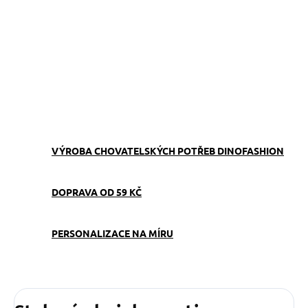
−
+
Přidat do košíku
Obojek můžete sladit
s
vodítkem
,
pamlskovníkem
a
kabelkou
ve stejném vzoru.
ZEPTAT SE
VÝROBA CHOVATELSKÝCH POTŘEB DINOFASHION
DOPRAVA OD 59 KČ
PERSONALIZACE NA MÍRU