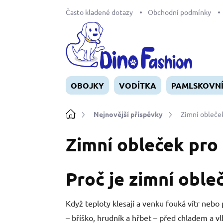
Přejít
Často kladené dotazy
Obchodní podmínky
na
obsah
OBOJKY
VODÍTKA
PAMLSKOVN
Domů
Nejnovější příspěvky
Zimní obleček
Zimní obleček pro 
Proč je zimní oble
Když teploty klesají a venku fouká vítr nebo
– bříško, hrudník a hřbet – před chladem a v