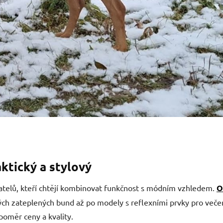
aktický a stylový
vatelů, kteří chtějí kombinovat funkčnost s módním vzhledem.
O
ých zateplených bund až po modely s reflexními prvky pro veče
poměr ceny a kvality.