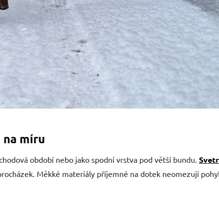
a na míru
echodová období nebo jako spodní vrstva pod větší bundu.
Svetr
 procházek. Měkké materiály příjemné na dotek neomezují pohyb