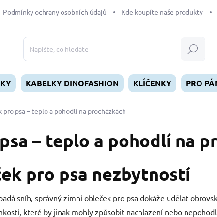
Podmínky ochrany osobních údajů
Kde koupíte naše produkty
Hledat
ÍKY
KABELKY DINOFASHION
KLÍČENKY
PRO PÁ
 pro psa – teplo a pohodlí na procházkách
psa – teplo a pohodlí na 
ček pro psa nezbytností
 padá sníh, správný zimní obleček pro psa dokáže udělat obrovsk
lhkostí, které by jinak mohly způsobit nachlazení nebo nepohod