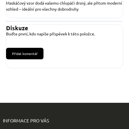
Maskáčový vzor dodá vašemu chlupáči drsný, ale přitom moderní
vzhled – ideální pro všechny dobrodruhy
Diskuze
Buďte první, kdo napíše příspěvek k této položce.
Přidat komentář
Z
á
p
INFORMACE PRO VÁS
a