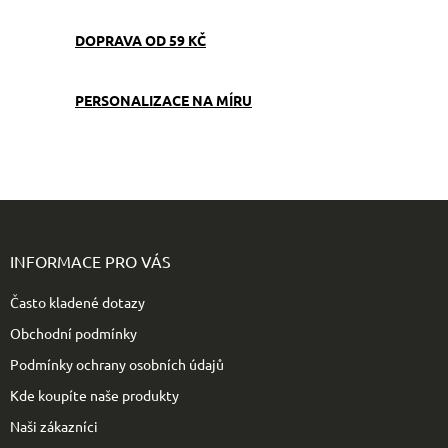
d
a
c
DOPRAVA OD 59 KČ
í
p
r
PERSONALIZACE NA MÍRU
v
k
y
v
ý
Z
p
i
á
s
p
INFORMACE PRO VÁS
u
a
t
Často kladené dotazy
í
Obchodní podmínky
Podmínky ochrany osobních údajů
Kde koupíte naše produkty
Naši zákazníci