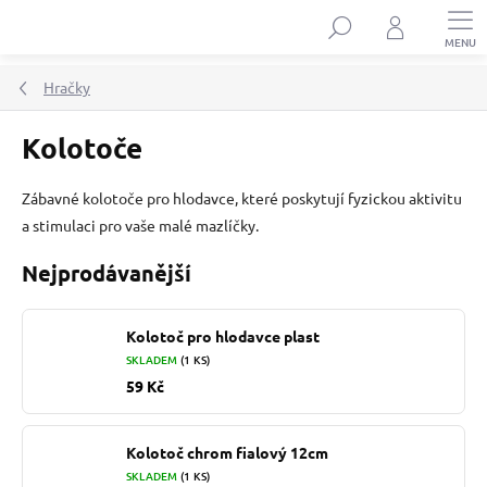
Přejít
Hledat
na
obsah
Hračky
Kolotoče
Zábavné kolotoče pro hlodavce, které poskytují fyzickou aktivitu
a stimulaci pro vaše malé mazlíčky.
Nejprodávanější
Kolotoč pro hlodavce plast
SKLADEM
(1 KS)
59 Kč
Kolotoč chrom fialový 12cm
SKLADEM
(1 KS)