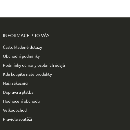
Z
á
p
INFORMACE PRO VÁS
a
t
Často kladené dotazy
í
Obchodní podmínky
Podmínky ochrany osobních údajů
Kde koupíte naše produkty
Naši zákazníci
Doprava a platba
Hodnocení obchodu
Velkoobchod
Pravidla soutěží