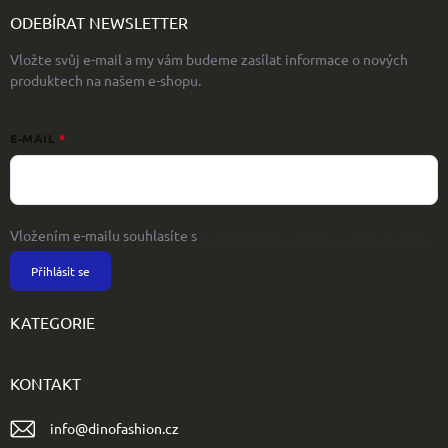
ODEBÍRAT NEWSLETTER
Vložte svůj e-mail a my vám budeme zasílat informace o nových
produktech na našem e-shopu.
E-MAIL
Vložením e-mailu souhlasíte s
podmínkami ochrany osobních údajů
Přihlásit se
KATEGORIE
KONTAKT
info
@
dinofashion.cz