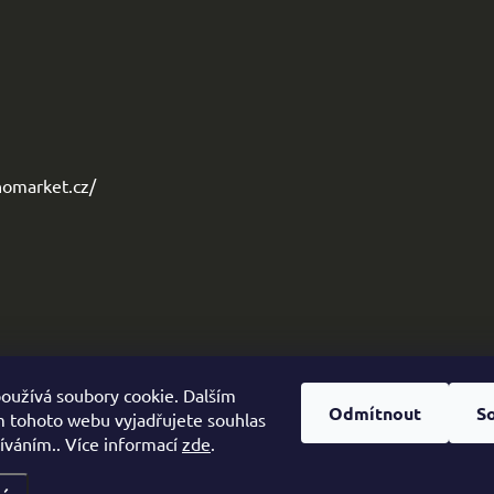
omarket.cz/
oužívá soubory cookie. Dalším
Odmítnout
S
 tohoto webu vyjadřujete souhlas
žíváním.. Více informací
zde
.