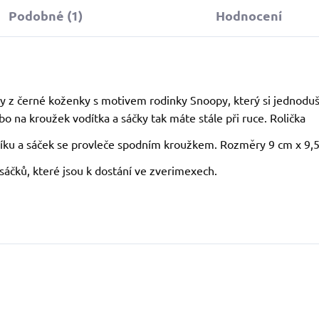
Podobné (1)
Hodnocení
ky z černé koženky s motivem rodinky Snoopy, který si jednodu
o na kroužek vodítka a sáčky tak máte stále při ruce. Rolička
níku a sáček se provleče spodním kroužkem. Rozměry 9 cm x 9,
áčků, které jsou k dostání ve zverimexech.