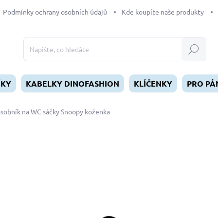
Podmínky ochrany osobních údajů
Kde koupíte naše produkty
Hledat
ÍKY
KABELKY DINOFASHION
KLÍČENKY
PRO PÁ
sobník na WC sáčky Snoopy koženka
dnocení
169 Kč
Měrná
SKLADEM
(1 KS)
cena:
MŮŽEME DORUČIT DO:
12.8.2
−