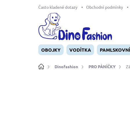
Přejít
Často kladené dotazy
Obchodní podmínky
na
obsah
OBOJKY
VODÍTKA
PAMLSKOVN
Domů
Dinofashion
PRO PÁNÍČKY
Zá
Neohodnoceno
Podrobnosti ho