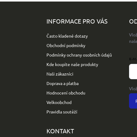
Z
á
p
INFORMACE PRO VÁS
OD
a
t
Vlo
Často kladené dotazy
í
naš
Obchodní podmínky
Podmínky ochrany osobních údajů
E-M
Kde koupíte naše produkty
Naši zákazníci
Doprava a platba
Vlo
Hodnocení obchodu
Velkoobchod
Pravidla soutěží
KONTAKT