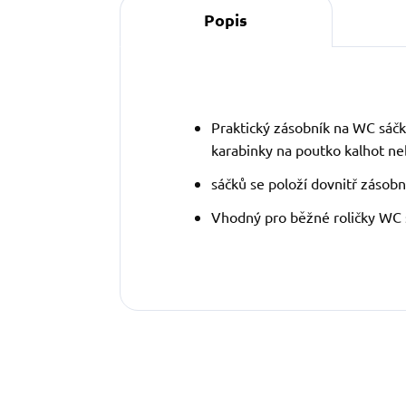
Popis
Praktický zásobník na WC sáč
karabinky na poutko kalhot neb
sáčků se položí dovnitř zásob
Vhodný pro běžné roličky WC s