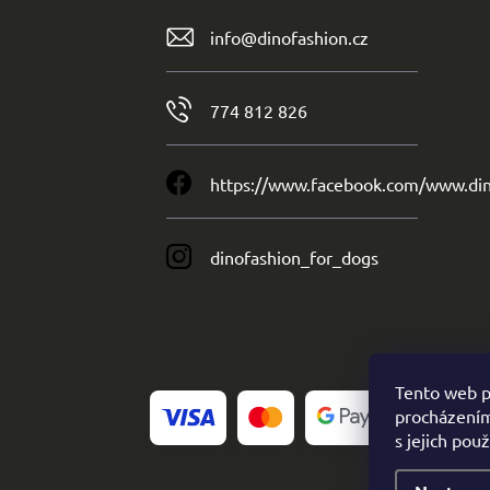
info
@
dinofashion.cz
774 812 826
https://www.facebook.com/www.din
dinofashion_for_dogs
Tento web p
procházením
s jejich pou