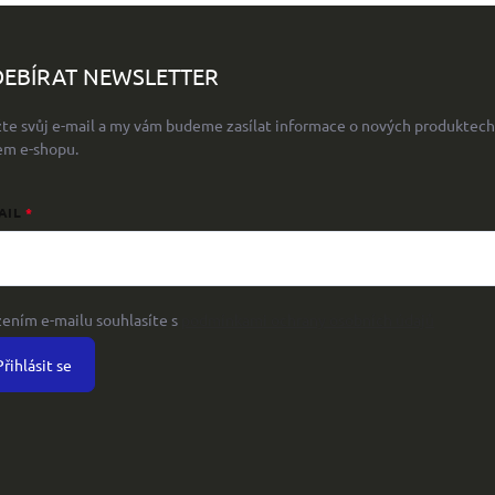
EBÍRAT NEWSLETTER
žte svůj e-mail a my vám budeme zasílat informace o nových produktech
em e-shopu.
AIL
žením e-mailu souhlasíte s
podmínkami ochrany osobních údajů
Přihlásit se