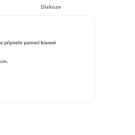
Diskuze
še připnete pomocí kovové
5cm.