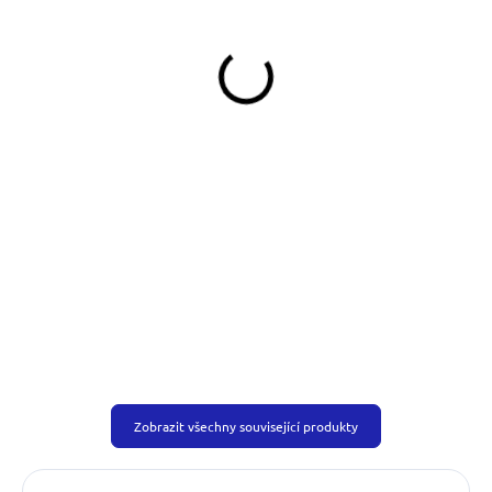
Zásobník na WC sáčky
Zásobník na WC sáčky
modrý
Dinofashion zelený
169 Kč
169 Kč
Do košíku
Do košíku
Zobrazit všechny související produkty