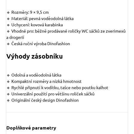
🔹 Rozměry: 9 × 9,5 cm
🔹 Materiál: pevná voděodolná látka
🔹 Uchycení: kovová karabinka
🔹 Vhodné pro: běžně prodávané roličky WC sáčků ze zverimexů
a drogerií
🔹 Česká ruční výroba Dinofashion
Výhody zásobníku
🔹 Odolná a voděodolná látka
🔹 Kompaktní rozměry a nízká hmotnost
🔹 Rychlé připnutí k vodítku, tašce nebo poutku kalhot
🔹 Univerzální použití pro většinu roliček sáčků
🔹 Originální český design Dinofashion
Doplňkové parametry