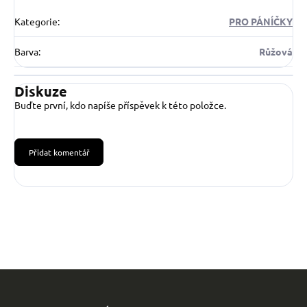
Kategorie
:
PRO PÁNÍČKY
Barva
:
Růžová
Diskuze
Buďte první, kdo napíše příspěvek k této položce.
Přidat komentář
Z
á
p