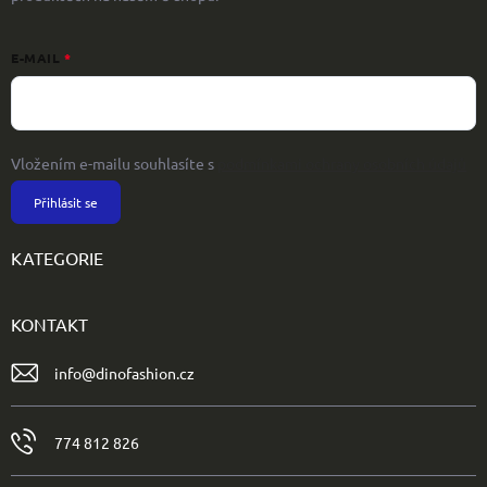
E-MAIL
Vložením e-mailu souhlasíte s
podmínkami ochrany osobních údajů
Přihlásit se
KATEGORIE
KONTAKT
info
@
dinofashion.cz
774 812 826