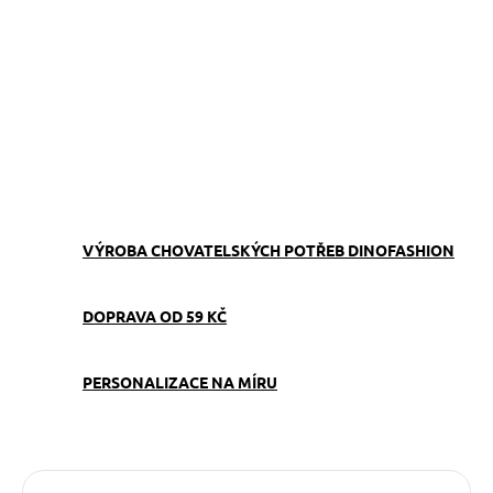
Výstavní vodítko pro psy v hnědé barvě o průměru 4 mm. Ručně
vyrobené v ČR z kvalitního lana, decentní a lehké provedení
vhodné do výstavního kruhu.
ZEPTAT SE
VÝROBA CHOVATELSKÝCH POTŘEB DINOFASHION
DOPRAVA OD 59 KČ
PERSONALIZACE NA MÍRU