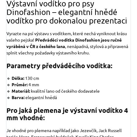
Výstavní vodítko pro psy
Dinofashion – elegantní hnědé
vodítko pro dokonalou prezentaci
Vyrazte na psí výstavu s vodítkem, které nechá vyniknout krásu
vašeho pejska!
Předváděcí vodítka Dinofashion jsou ručně
vyráběná v ČR z českého lana
, nenápadná, stylová a připravená
splnit všechny požadavky výstavního kruhu.
Parametry předváděcího vodítka:
🔹
Délka:
130 cm
🔹
Průměr:
4
mm
🔹
Materiál:
kvalitní lano od českého dodavatele
🔹
Barva:
elegantní hnědá
Pro jaká plemena je výstavní vodítko 4
mm vhodné:
Je vhodné pro plemena například jako
Jezevčík, Jack Russell
teriér, Mops, Francouzský buldoček, Kavalír King Charles,