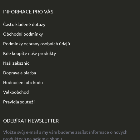
á
p
INFORMACE PRO VÁS
a
t
Často kladené dotazy
í
Obchodní podmínky
Podmínky ochrany osobních údajů
Kde koupíte naše produkty
Naši zákazníci
Doprava a platba
Hodnocení obchodu
Velkoobchod
Pravidla soutěží
ODEBÍRAT NEWSLETTER
Vložte svůj e-mail a my vám budeme zasílat informace o nových
produktech na našem e-shopu.