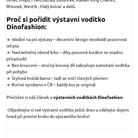
Bišonek, Westík , Malý knírač
a další.
Proč si pořídit výstavní vodítko
Dinofashion:
🔹 Ideální na psí výstavy – decentní design neodvádí pozornost
od psa
🔹 Nastavitelný obvod krku – díky posuvné korálce se snadno
přizpůsobí
🔹 Bez kroucení – otočný kovový díl zabraňuje zamotání vodítka
při pohybu
🔹 Stylová hnědá barva – ladí se srstí různých plemen
🔹 Ručně vyrobeno v ČR – každý kus je originál
Přečtěte si náš článek o
výstavních vodítkách Dinofashion
.
Objednejte si své výstavní vodítko ještě dnes a udělejte dojem
hned při prvním kroku do výstavního kruhu!