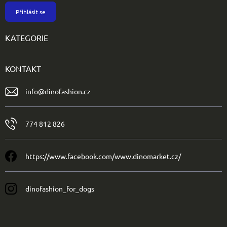
Přihlásit se
KATEGORIE
KONTAKT
info
@
dinofashion.cz
774 812 826
https://www.facebook.com/www.dinomarket.cz/
dinofashion_for_dogs