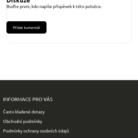
Diskuze
Buďte první, kdo napíše příspěvek k této položce.
Přidat komentář
Z
á
p
INFORMACE PRO VÁS
a
t
Často kladené dotazy
í
Obchodní podmínky
Podmínky ochrany osobních údajů