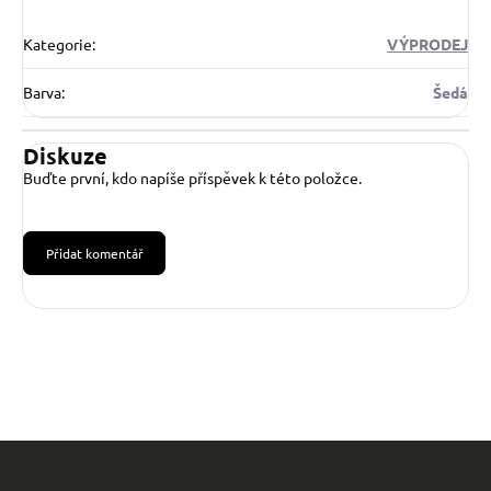
Kategorie
:
VÝPRODEJ
Barva
:
Šedá
Diskuze
Buďte první, kdo napíše příspěvek k této položce.
Přidat komentář
Z
á