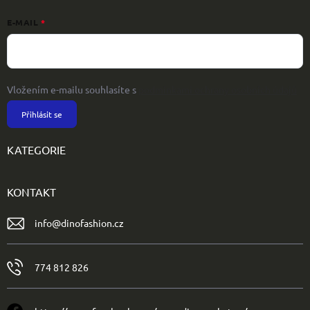
E-MAIL
Vložením e-mailu souhlasíte s
podmínkami ochrany osobních údajů
Přihlásit se
KATEGORIE
KONTAKT
info
@
dinofashion.cz
774 812 826