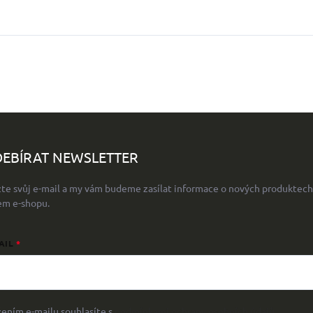
EBÍRAT NEWSLETTER
žte svůj e-mail a my vám budeme zasílat informace o nových produktech
em e-shopu.
AIL
žením e-mailu souhlasíte s
podmínkami ochrany osobních údajů