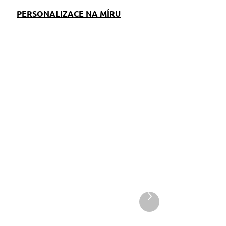
PERSONALIZACE NA MÍRU
EM
SKLADEM
S)
(>5 KS)
Pamlskovník Lesní
Další
produkt
zvířátka
349 Kč