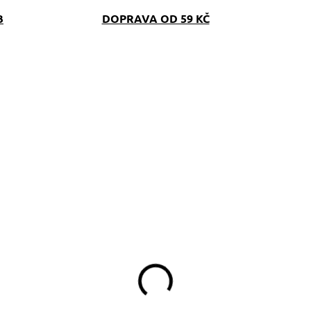
B
DOPRAVA OD 59 KČ
SKLADEM
SKLAD
(>5 KS)
(>5 K
Pamlskovník Medvěd
Pamlskovník Srnka
 spol.
349 Kč
349 Kč