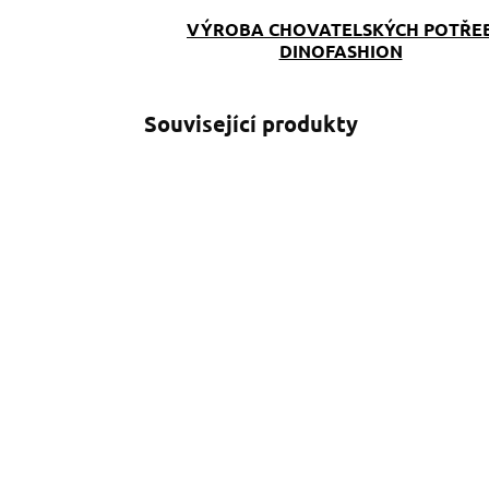
VÝROBA CHOVATELSKÝCH POTŘE
DINOFASHION
Související produkty
SKLADEM
(>5 KS)
Kapsička Lesní
zvířátka
a
249 Kč