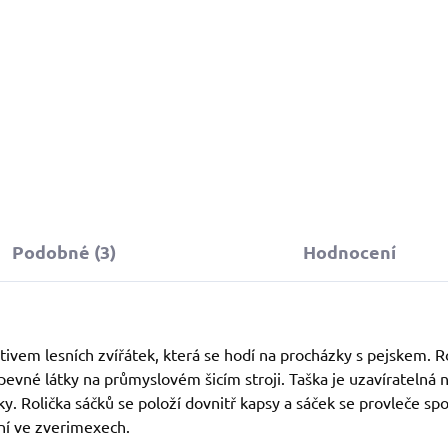
Do košíku
Do košíku
Podobné (3)
Hodnocení
tivem lesních zvířátek, která se hodí na procházky s pejskem. 
pevné látky na průmyslovém šicím stroji. Taška je uzavíratelná n
ky. Rolička sáčků se položí dovnitř kapsy a sáček se provleče
ání ve zverimexech.