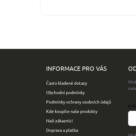
Z
á
p
INFORMACE PRO VÁS
OD
a
t
Vlo
Často kladené dotazy
í
naš
Obchodní podmínky
Podmínky ochrany osobních údajů
E-M
Kde koupíte naše produkty
Naši zákazníci
Doprava a platba
Vlo