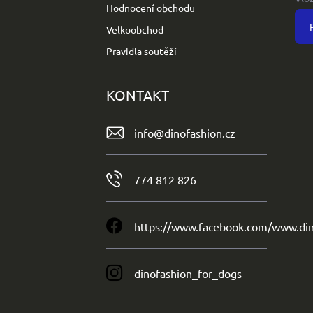
Hodnocení obchodu
Velkoobchod
Pravidla soutěží
KONTAKT
info
@
dinofashion.cz
774 812 826
https://www.facebook.com/www.din
dinofashion_for_dogs