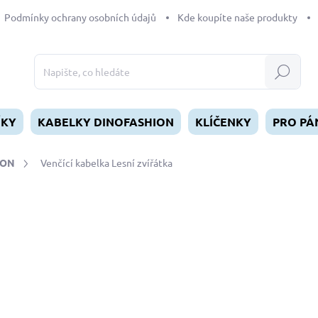
Podmínky ochrany osobních údajů
Kde koupíte naše produkty
Hledat
ÍKY
KABELKY DINOFASHION
KLÍČENKY
PRO PÁ
ION
Venčící kabelka Lesní zvířátka
dnocení
890 Kč
Měrná
SKLADEM
(>5 KS)
cena:
MŮŽEME DORUČIT DO:
12.8.2
−