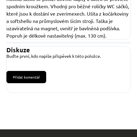
spodním kroužkem. Vhodný pro běžné roličky WC sáčků,
které jsou k dostání ve zverimexech. Ušita z kočárkoviny
a softshellu na průmyslovém šicím stroji. Taška je
uzavíratelná na magnet, uvnitř je bavlněná podšívka.
Popruh je délkově nastavitelný (max. 130 cm).
Diskuze
Buďte první, kdo napíše příspěvek k této položce.
Přidat komentář
Z