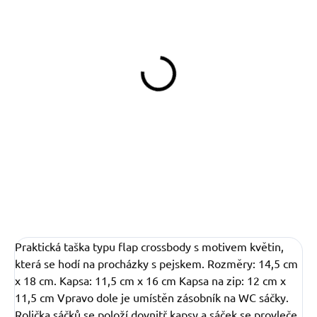
SKLADEM
(>5 KS)
Kapsička Flowers
249 Kč
Do košíku
Praktická taška typu flap crossbody s motivem květin,
která se hodí na procházky s pejskem. Rozměry: 14,5 cm
x 18 cm. Kapsa: 11,5 cm x 16 cm Kapsa na zip: 12 cm x
11,5 cm Vpravo dole je umístěn zásobník na WC sáčky.
Rolička sáčků se položí dovnitř kapsy a sáček se provleče