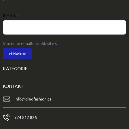
E-MAIL
Vložením e-mailu souhlasíte s
podmínkami ochrany osobních údajů
Přihlásit se
KATEGORIE
KONTAKT
info
@
dinofashion.cz
774 812 826