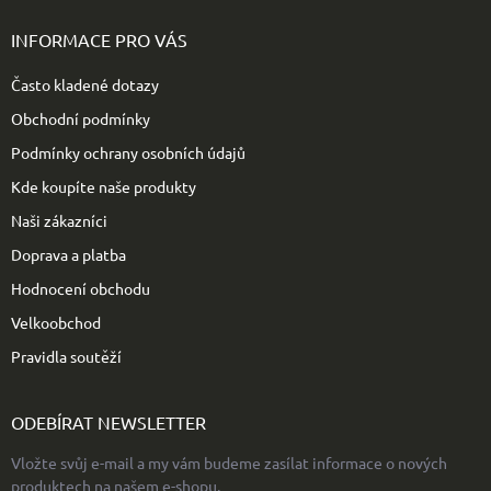
á
p
INFORMACE PRO VÁS
a
t
Často kladené dotazy
í
Obchodní podmínky
Podmínky ochrany osobních údajů
Kde koupíte naše produkty
Naši zákazníci
Doprava a platba
Hodnocení obchodu
Velkoobchod
Pravidla soutěží
ODEBÍRAT NEWSLETTER
Vložte svůj e-mail a my vám budeme zasílat informace o nových
produktech na našem e-shopu.