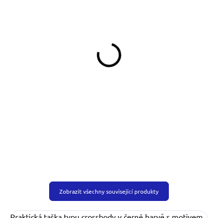
SKLADEM
SKLADEM
(>5 KS)
(>5 KS)
Ledvinka na pamlsky Wood
Ledvinka okolo pasu černá
s bílými puntíky
790 Kč
790 Kč
Do košíku
Do košíku
Zobrazit všechny související produkty
Praktická taška typu crossbody v černé barvě s motivem