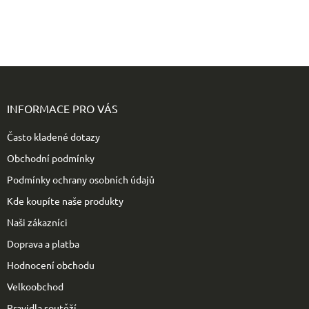
Z
á
p
INFORMACE PRO VÁS
a
t
Často kladené dotazy
í
Obchodní podmínky
Podmínky ochrany osobních údajů
Kde koupíte naše produkty
Naši zákazníci
Doprava a platba
Hodnocení obchodu
Velkoobchod
Pravidla soutěží