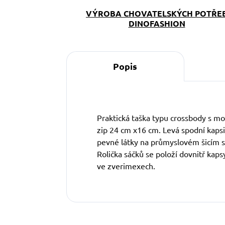
VÝROBA CHOVATELSKÝCH POTŘE
DINOFASHION
Popis
Praktická taška typu crossbody s mo
zip 24 cm x16 cm. Levá spodní kapsi
pevné látky na průmyslovém šicím str
Rolička sáčků se položí dovnitř kap
ve zverimexech.