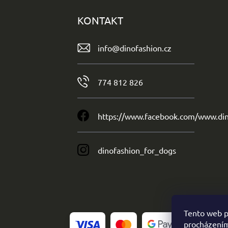
KONTAKT
info
@
dinofashion.cz
774 812 826
https://www.facebook.com/www.din
dinofashion_for_dogs
Tento web p
procházením