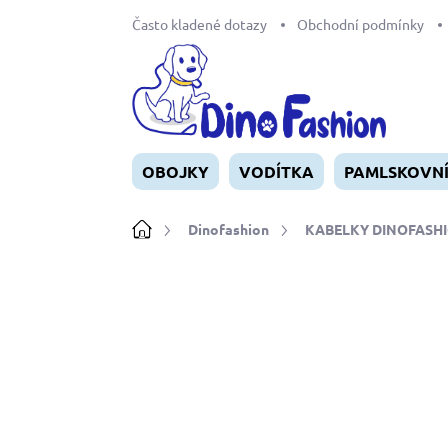
Přejít
Často kladené dotazy
Obchodní podmínky
na
obsah
OBOJKY
VODÍTKA
PAMLSKOVN
Domů
Dinofashion
KABELKY DINOFASH
Neohodnoceno
Podrobnosti ho