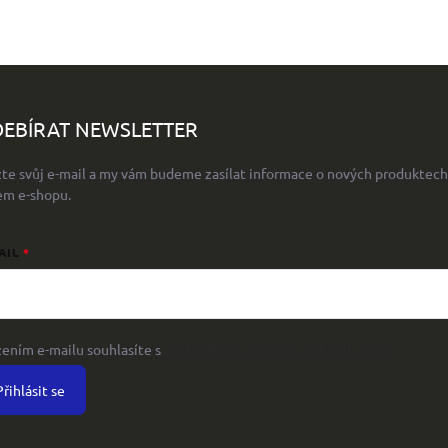
EBÍRAT NEWSLETTER
žte svůj e-mail a my vám budeme zasílat informace o nových produktech
em e-shopu.
AIL
žením e-mailu souhlasíte s
podmínkami ochrany osobních údajů
Přihlásit se