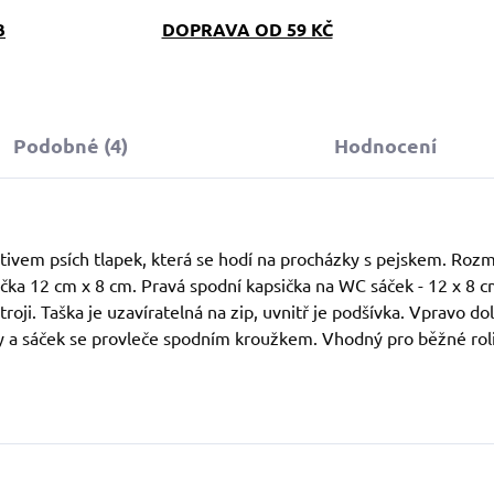
B
DOPRAVA OD 59 KČ
Podobné (4)
Hodnocení
tivem psích tlapek, která se hodí na procházky s pejskem. Roz
čka 12 cm x 8 cm. Pravá spodní kapsička na WC sáček - 12 x 8 c
oji. Taška je uzavíratelná na zip, uvnitř je podšívka. Vpravo d
sy a sáček se provleče spodním kroužkem. Vhodný pro běžné roli