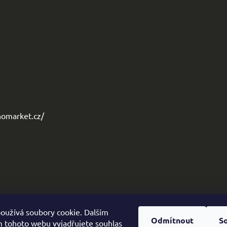
omarket.cz/
oužívá soubory cookie. Dalším
Odmítnout
S
 tohoto webu vyjadřujete souhlas