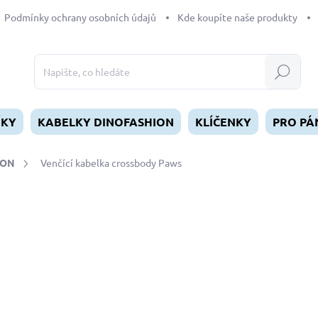
Podmínky ochrany osobních údajů
Kde koupíte naše produkty
Hledat
ÍKY
KABELKY DINOFASHION
KLÍČENKY
PRO PÁ
ION
Venčící kabelka crossbody Paws
dnocení
1 090 Kč
Měrná
SKLADEM
(>5 KS)
cena:
MŮŽEME DORUČIT DO:
11.8.2
−