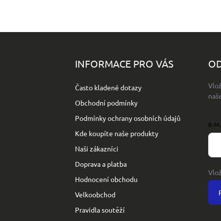
Z
á
p
INFORMACE PRO VÁS
OD
a
t
Vlo
Často kladené dotazy
í
naš
Obchodní podmínky
Podmínky ochrany osobních údajů
E-M
Kde koupíte naše produkty
Naši zákazníci
Doprava a platba
Vlo
Hodnocení obchodu
Velkoobchod
Pravidla soutěží