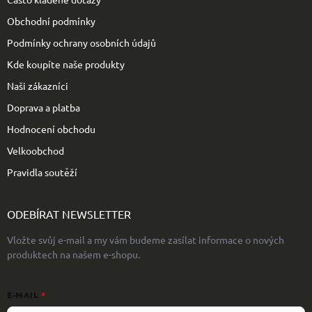
í
Obchodní podmínky
Podmínky ochrany osobních údajů
Kde koupíte naše produkty
Naši zákazníci
Doprava a platba
Hodnocení obchodu
Velkoobchod
Pravidla soutěží
ODEBÍRAT NEWSLETTER
Vložte svůj e-mail a my vám budeme zasílat informace o nových
produktech na našem e-shopu.
E-MAIL