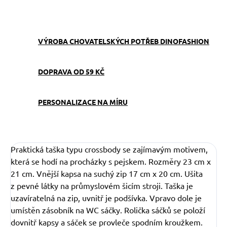
ZEPTAT SE
VÝROBA CHOVATELSKÝCH POTŘEB DINOFASHION
DOPRAVA OD 59 KČ
PERSONALIZACE NA MÍRU
Praktická taška typu crossbody se zajímavým motivem,
která se hodí na procházky s pejskem. Rozměry 23 cm x
21 cm. Vnější kapsa na suchý zip 17 cm x 20 cm. Ušita
z pevné látky na průmyslovém šicím stroji. Taška je
uzavíratelná na zip, uvnitř je podšívka. Vpravo dole je
umístěn zásobník na WC sáčky. Rolička sáčků se položí
dovnitř kapsy a sáček se provleče spodním kroužkem.