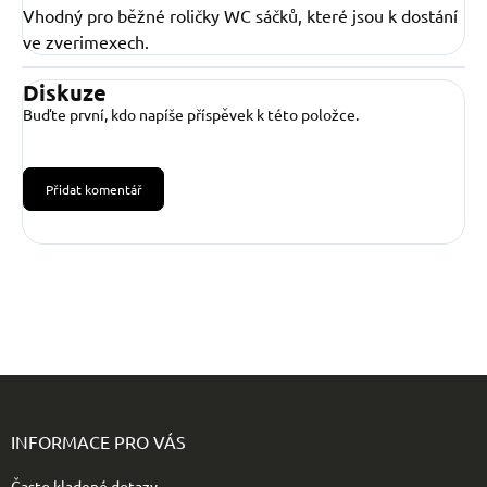
Vhodný pro běžné roličky WC sáčků, které jsou k dostání
ve zverimexech.
Diskuze
Buďte první, kdo napíše příspěvek k této položce.
Přidat komentář
Z
á
p
INFORMACE PRO VÁS
a
t
Často kladené dotazy