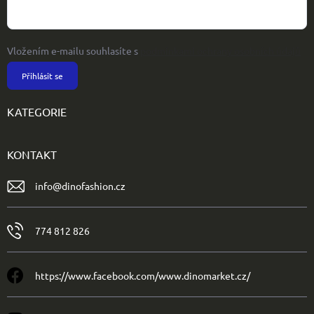
Vložením e-mailu souhlasíte s
podmínkami ochrany osobních údajů
Přihlásit se
KATEGORIE
KONTAKT
info
@
dinofashion.cz
774 812 826
https://www.facebook.com/www.dinomarket.cz/