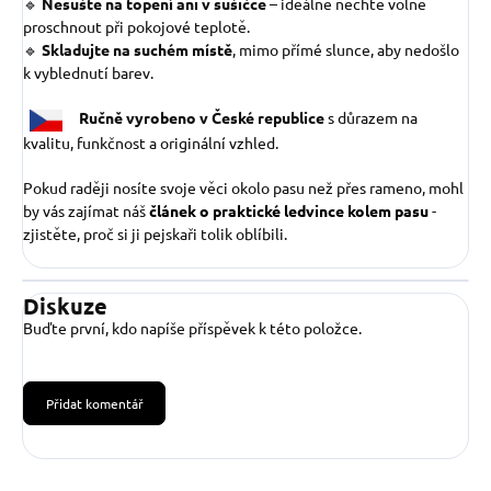
🔹
Nesušte na topení ani v sušičce
– ideálně nechte volně
proschnout při pokojové teplotě.
🔹
Skladujte na suchém místě
, mimo přímé slunce, aby nedošlo
k vyblednutí barev.
Ručně vyrobeno v České republice
s důrazem na
kvalitu, funkčnost a originální vzhled.
Pokud raději nosíte svoje věci okolo pasu než přes rameno, mohl
by vás zajímat náš
článek o praktické ledvince kolem pasu
-
zjistěte, proč si ji pejskaři tolik oblíbili.
Diskuze
Buďte první, kdo napíše příspěvek k této položce.
Přidat komentář