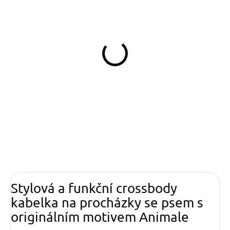
SKLADEM
(>5 KS)
Obojek softshell Animale
549 Kč
od
Detail
Stylová a funkční crossbody
kabelka na procházky se psem s
originálním motivem Animale