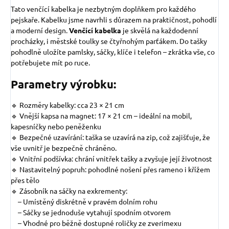
Tato venčící kabelka je nezbytným doplňkem pro každého
pejskaře. Kabelku jsme navrhli s důrazem na praktičnost, pohodlí
a moderní design.
V
enčící kabelka
je skvělá na každodenní
procházky, i městské toulky se čtyřnohým parťákem. Do tašky
pohodlně uložíte pamlsky, sáčky, klíče i telefon – zkrátka vše, co
potřebujete mít po ruce.
Parametry výrobku:
🔹 Rozměry kabelky: cca 23 × 21 cm
🔹 Vnější kapsa na magnet: 17 × 21 cm – ideální na mobil,
kapesníčky nebo peněženku
🔹 Bezpečné uzavírání: taška se uzavírá na zip, což zajišťuje, že
vše uvnitř je bezpečně chráněno.
🔹 Vnitřní podšívka: chrání vnitřek tašky a zvyšuje její životnost
🔹 Nastavitelný popruh: pohodlné nošení přes rameno i křížem
přes tělo
🔹 Zásobník na sáčky na exkrementy:
– Umístěný diskrétně v pravém dolním rohu
– Sáčky se jednoduše vytahují spodním otvorem
– Vhodné pro běžně dostupné roličky ze zverimexu