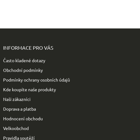
Z
á
p
INFORMACE PRO VÁS
a
t
Často kladené dotazy
í
Obchodní podmínky
Podmínky ochrany osobních údajů
Kde koupíte naše produkty
Naši zákazníci
Doprava a platba
Hodnocení obchodu
Velkoobchod
Pravidla soutěží