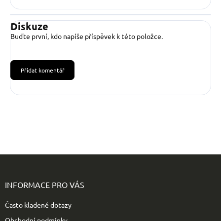
Diskuze
Buďte první, kdo napíše příspěvek k této položce.
Přidat komentář
Z
á
p
INFORMACE PRO VÁS
a
t
Často kladené dotazy
í
Obchodní podmínky