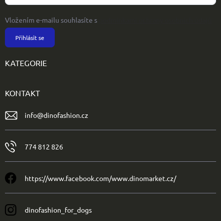
Vložením e-mailu souhlasíte s
podmínkami ochrany osobních údajů
Přihlásit se
KATEGORIE
KONTAKT
info
@
dinofashion.cz
774 812 826
https://www.facebook.com/www.dinomarket.cz/
dinofashion_for_dogs