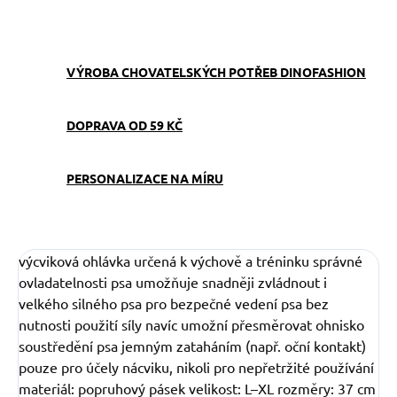
ZEPTAT SE
VÝROBA CHOVATELSKÝCH POTŘEB DINOFASHION
DOPRAVA OD 59 KČ
PERSONALIZACE NA MÍRU
výcviková ohlávka určená k výchově a tréninku správné
ovladatelnosti psa umožňuje snadněji zvládnout i
velkého silného psa pro bezpečné vedení psa bez
nutnosti použití síly navíc umožní přesměrovat ohnisko
soustředění psa jemným zataháním (např. oční kontakt)
pouze pro účely nácviku, nikoli pro nepřetržité používání
materiál: popruhový pásek velikost: L–XL rozměry: 37 cm