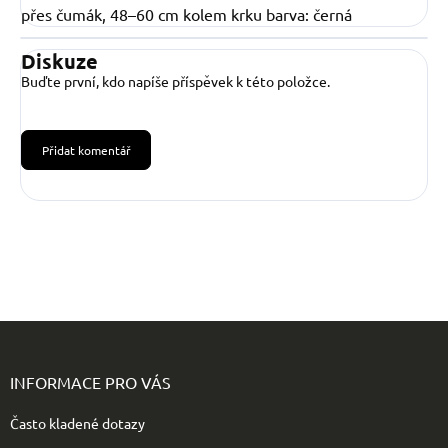
přes čumák, 48–60 cm kolem krku barva: černá
Diskuze
Buďte první, kdo napíše příspěvek k této položce.
Přidat komentář
Z
á
p
INFORMACE PRO VÁS
a
t
Často kladené dotazy
í