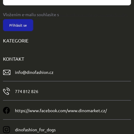
Vložením e-mailu souhlasíte s
podmínkami ochrany osobních údajů
Přihlásit se
KATEGORIE
KONTAKT
info
@
dinofashion.cz
774 812 826
https://www.facebook.com/www.dinomarket.cz/
dinofashion_for_dogs