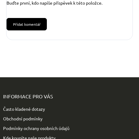
Buďte první, kdo napíše příspěvek k této položce.
Přidat komentář
Z
á
p
INFORMACE PRO VÁS
a
t
Často kladené dotazy
í
Obchodní podmínky
Podmínky ochrany osobních údajů
Kde koupíte naše produkty