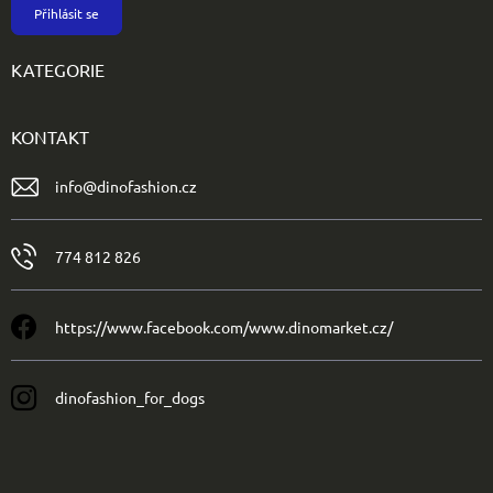
Přihlásit se
KATEGORIE
KONTAKT
info
@
dinofashion.cz
774 812 826
https://www.facebook.com/www.dinomarket.cz/
dinofashion_for_dogs