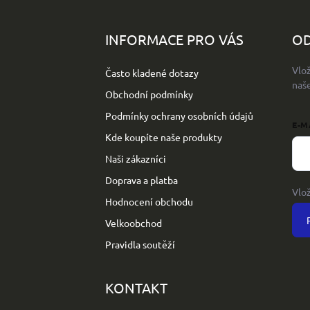
Z
á
p
INFORMACE PRO VÁS
OD
a
t
Vlo
Často kladené dotazy
í
naš
Obchodní podmínky
Podmínky ochrany osobních údajů
E-M
Kde koupíte naše produkty
Naši zákazníci
Doprava a platba
Vlo
Hodnocení obchodu
Velkoobchod
Pravidla soutěží
KONTAKT