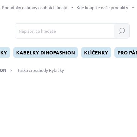
Podmínky ochrany osobních údajů
Kde koupíte naše produkty
Hledat
ÍKY
KABELKY DINOFASHION
KLÍČENKY
PRO PÁ
ION
Taška crossbody Rybičky
dnocení
590 Kč
Měrná
SKLADEM
(>5 KS)
cena:
MŮŽEME DORUČIT DO:
11.8.2
−