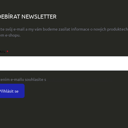
EBÍRAT NEWSLETTER
žte svůj e-mail a my vám budeme zasílat informace o nových produktech
em e-shopu.
AIL
žením e-mailu souhlasíte s
podmínkami ochrany osobních údajů
Přihlásit se