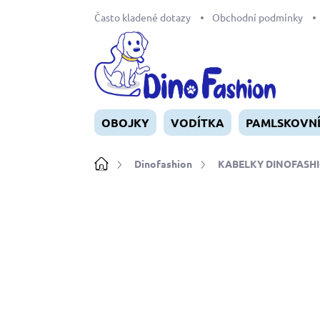
Přejít
Často kladené dotazy
Obchodní podmínky
na
obsah
OBOJKY
VODÍTKA
PAMLSKOVN
Domů
Dinofashion
KABELKY DINOFASH
Neohodnoceno
Podrobnosti ho