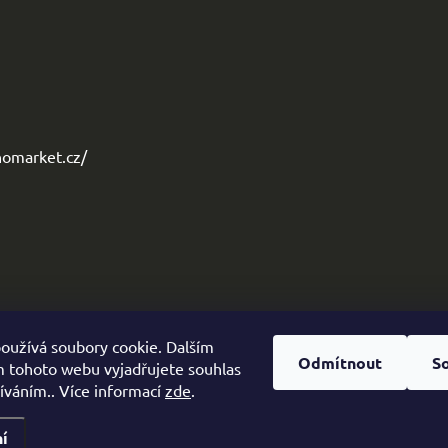
omarket.cz/
oužívá soubory cookie. Dalším
Odmítnout
S
 tohoto webu vyjadřujete souhlas
žíváním.. Více informací
zde
.
í
zena.