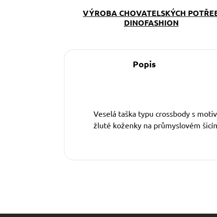
VÝROBA CHOVATELSKÝCH POTŘE
DINOFASHION
Popis
Veselá taška typu crossbody s mot
žluté koženky na průmyslovém šicím 