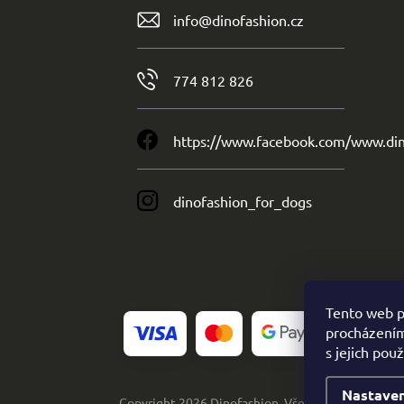
info
@
dinofashion.cz
774 812 826
https://www.facebook.com/www.din
dinofashion_for_dogs
Tento web p
procházením
s jejich pou
Nastaven
Copyright 2026
Dinofashion
. Všechna práva vyhra