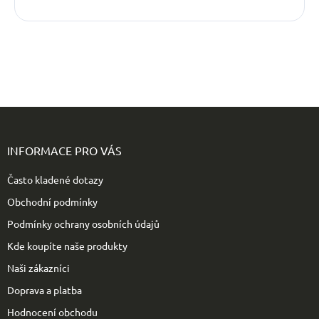
Z
á
p
INFORMACE PRO VÁS
a
t
Často kladené dotazy
í
Obchodní podmínky
Podmínky ochrany osobních údajů
Kde koupíte naše produkty
Naši zákazníci
Doprava a platba
Hodnocení obchodu