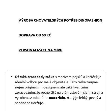
ZEPTAT SE
VÝROBA CHOVATELSKÝCH POTŘEB DINOFASHION
DOPRAVA OD 59 KČ
PERSONALIZACE NA MÍRU
Dětská crossbody taška
s motivem pejsků a kočiček je
ideální volbou pro malé objevitele. Tato taška zaujme
nejen originálním designem, ale také kvalitním
zpracováním. Je ručně šitá na průmyslovém šicím stroji a
vyrobena z odolného
materiálu
, který je lehký, pevný a
snadno se udržuje.