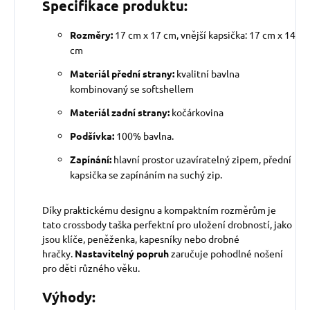
Specifikace produktu:
Rozměry:
17 cm x 17 cm, vnější kapsička: 17 cm x 14
cm
Materiál přední strany:
kvalitní bavlna
kombinovaný se softshellem
Materiál
zadní strany
:
kočárkovina
Podšívka:
100% bavlna.
Zapínání:
hlavní prostor uzavíratelný zipem, přední
kapsička se zapínáním na suchý zip.
Díky praktickému designu a kompaktním rozměrům je
tato crossbody taška perfektní pro uložení drobností, jako
jsou klíče, peněženka, kapesníky nebo drobné
hračky.
Nastavitelný popruh
zaručuje pohodlné nošení
pro děti různého věku.
Výhody: