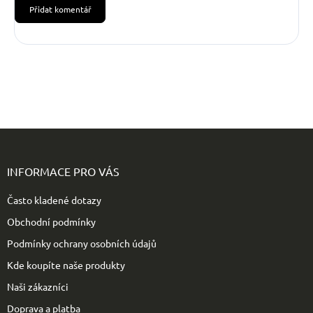
Přidat komentář
Z
á
p
INFORMACE PRO VÁS
a
t
Často kladené dotazy
í
Obchodní podmínky
Podmínky ochrany osobních údajů
Kde koupíte naše produkty
Naši zákazníci
Doprava a platba