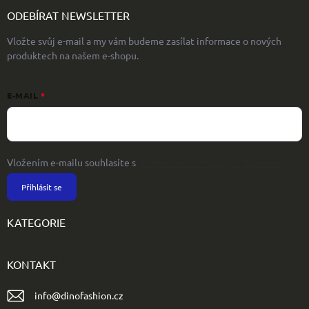
ODEBÍRAT NEWSLETTER
Vložte svůj e-mail a my vám budeme zasílat informace o nových
produktech na našem e-shopu.
E-MAIL
Vložením e-mailu souhlasíte s
podmínkami ochrany osobních údajů
Přihlásit se
KATEGORIE
KONTAKT
info
@
dinofashion.cz