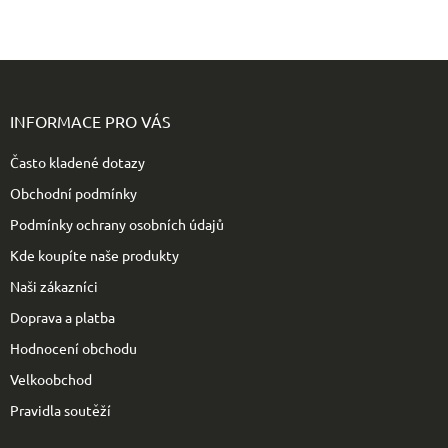
Z
á
p
INFORMACE PRO VÁS
a
t
Často kladené dotazy
í
Obchodní podmínky
Podmínky ochrany osobních údajů
Kde koupíte naše produkty
Naši zákazníci
Doprava a platba
Hodnocení obchodu
Velkoobchod
Pravidla soutěží