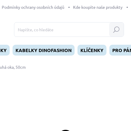
Podmínky ochrany osobních údajů
Kde koupíte naše produkty
Hledat
ÍKY
KABELKY DINOFASHION
KLÍČENKY
PRO PÁ
ouhá oka, 50cm
dnocení
69 Kč
Měrná
SKLADEM
(1 KS)
cena:
MŮŽEME DORUČIT DO:
11.8.2
−