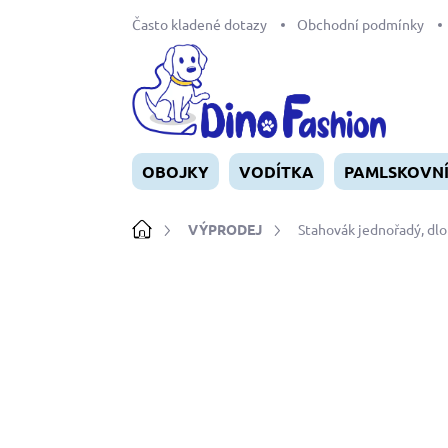
Přejít
Často kladené dotazy
Obchodní podmínky
na
obsah
OBOJKY
VODÍTKA
PAMLSKOVN
Domů
VÝPRODEJ
Stahovák jednořadý, dl
Neohodnoceno
Podrobnosti ho