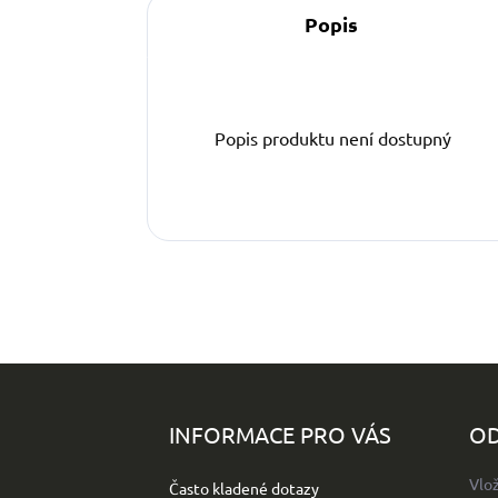
Popis
Popis produktu není dostupný
Z
á
p
INFORMACE PRO VÁS
OD
a
t
Vlo
Často kladené dotazy
í