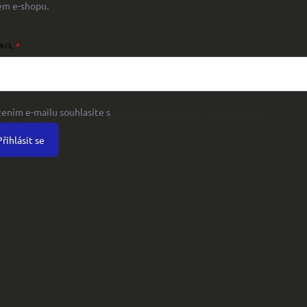
em e-shopu.
AIL
žením e-mailu souhlasíte s
podmínkami ochrany osobních údajů
Přihlásit se