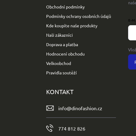
naš
Obchodní podmínky
Podmínky ochrany osobních údajů
E-M
Kde koupíte naše produkty
Naši zákazníci
Doprava a platba
Vlo
Hodnocení obchodu
Velkoobchod
Pravidla soutěží
KONTAKT
info
@
dinofashion.cz
774 812 826