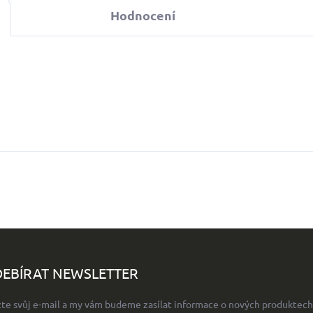
Hodnocení
EBÍRAT NEWSLETTER
žte svůj e-mail a my vám budeme zasílat informace o nových produktech