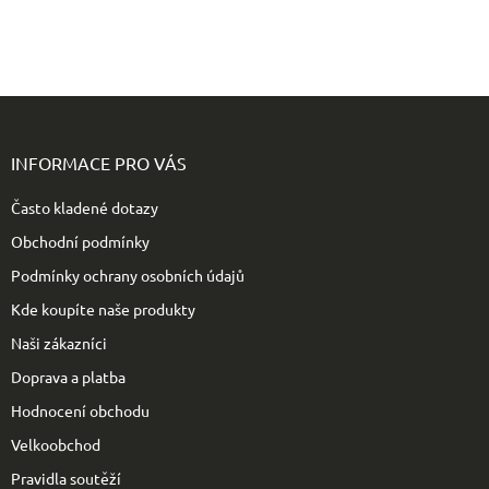
Z
á
p
INFORMACE PRO VÁS
a
t
Často kladené dotazy
í
Obchodní podmínky
Podmínky ochrany osobních údajů
Kde koupíte naše produkty
Naši zákazníci
Doprava a platba
Hodnocení obchodu
Velkoobchod
Pravidla soutěží