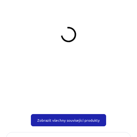
SKLADEM
SKLADEM
(>5 KS)
(>5 KS)
Pamlskovník Německý
Pamlskovník Buffy
ovčák
349 Kč
390 Kč
Do košíku
Do košíku
Zobrazit všechny související produkty