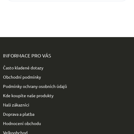
Z
á
p
INFORMACE PRO VÁS
a
t
Často kladené dotazy
í
Obchodní podmínky
Podmínky ochrany osobních údajů
Kde koupíte naše produkty
Naši zákazníci
Doprava a platba
Hodnocení obchodu
Velkoobchod