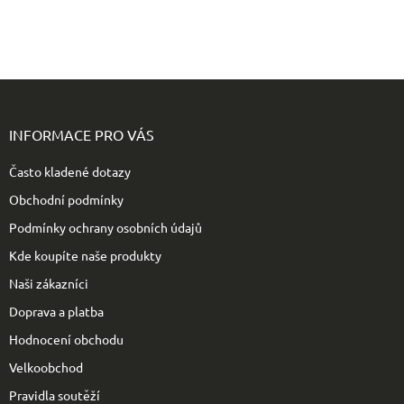
Z
á
p
INFORMACE PRO VÁS
a
t
Často kladené dotazy
í
Obchodní podmínky
Podmínky ochrany osobních údajů
Kde koupíte naše produkty
Naši zákazníci
Doprava a platba
Hodnocení obchodu
Velkoobchod
Pravidla soutěží