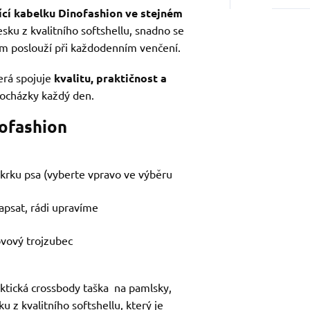
ící kabelku Dinofashion ve stejném
esku z kvalitního softshellu, snadno se
vám poslouží při každodenním venčení.
terá spojuje
kvalitu, praktičnost a
rocházky každý den.
ofashion
 krku psa (vyberte vpravo ve výběru
apsat, rádi upravíme
ovový trojzubec
ktická crossbody taška na pamlsky,
ku z kvalitního softshellu, který je