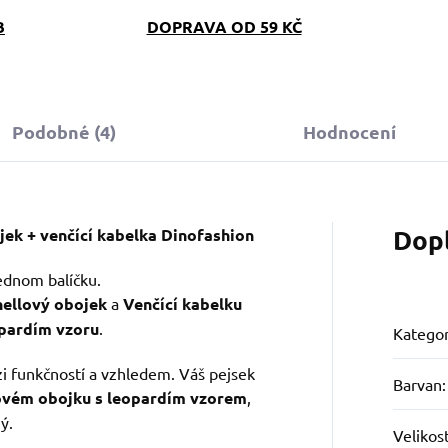
B
DOPRAVA OD 59 KČ
Podobné (4)
Hodnocení
Dop
ek + venčící kabelka Dinofashion
jednom balíčku.
hellový obojek
a
Venčící kabelku
pardím vzoru
.
Kategor
i funkčností a vzhledem. Váš pejsek
Barvan
:
ovém obojku s leopardím vzorem
,
ý.
Velikos