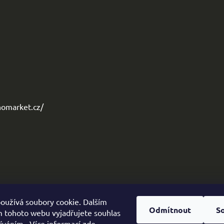
omarket.cz/
oužívá soubory cookie. Dalším
Odmítnout
S
 tohoto webu vyjadřujete souhlas
žíváním.. Více informací
zde
.