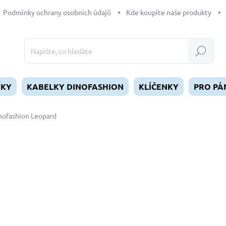
Podmínky ochrany osobních údajů
Kde koupíte naše produkty
Hledat
ÍKY
KABELKY DINOFASHION
KLÍČENKY
PRO PÁ
nofashion Leopard
dnocení
od
1 330 Kč
Měrná
ZVOLTE VARIANTU
cena:
DÉLKA
MŮŽEME DORUČIT DO:
ZVOL