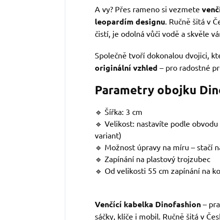
A vy? Přes rameno si vezmete
venč
leopardím designu
. Ručně šitá v Č
čistí, je odolná vůči vodě a skvěle 
Společně tvoří dokonalou dvojici, k
originální vzhled
– pro radostné p
Parametry obojku Din
🔹 Šířka: 3 cm
🔹 Velikost: nastavíte podle obvodu
variant)
🔹 Možnost úpravy na míru – stačí n
🔹 Zapínání na plastový trojzubec
🔹 Od velikosti 55 cm zapínání na k
Venčící kabelka Dinofashion
– pra
sáčky, klíče i mobil. Ručně šitá v Čes