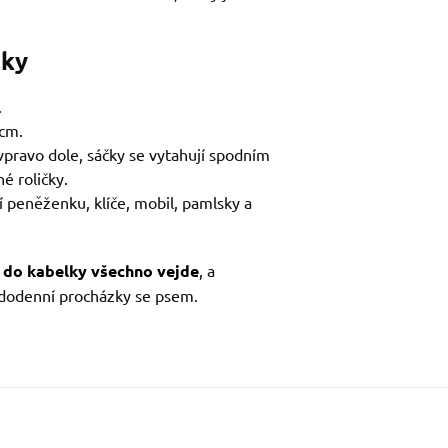
lky
.
 cm.
vpravo dole, sáčky se vytahují spodním
é roličky.
í peněženku, klíče, mobil, pamlsky a
e do kabelky všechno vejde
, a
ždodenní procházky se psem.