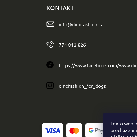
KONTAKT
info
@
dinofashion.cz
774 812 826
https://www.facebook.com/www.din
dinofashion_for_dogs
Tento web p
procházením
s jejich pou