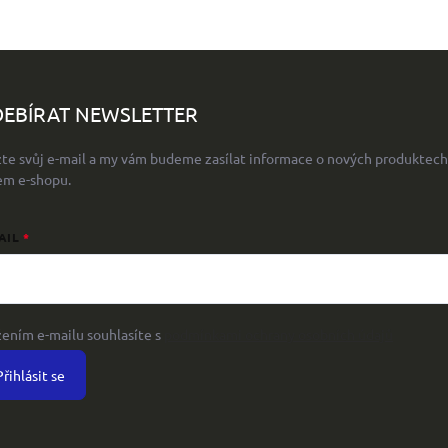
EBÍRAT NEWSLETTER
žte svůj e-mail a my vám budeme zasílat informace o nových produktech
em e-shopu.
AIL
žením e-mailu souhlasíte s
podmínkami ochrany osobních údajů
Přihlásit se