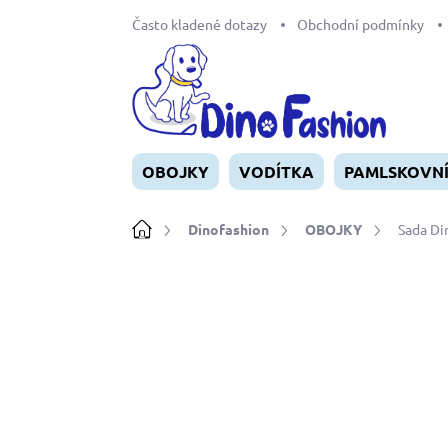
Přejít
Často kladené dotazy
Obchodní podmínky
na
obsah
OBOJKY
VODÍTKA
PAMLSKOVN
Domů
Dinofashion
OBOJKY
Sada Di
Neohodnoceno
Podrobnosti ho