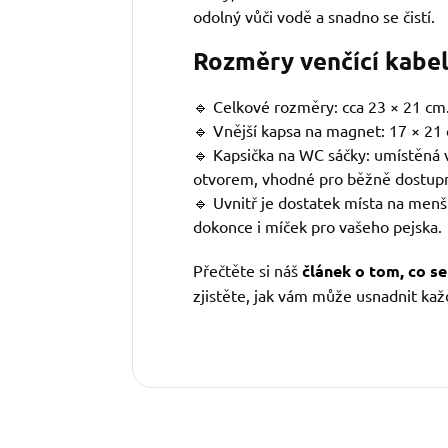
odolný vůči vodě a snadno se čistí.
Rozměry venčící kabe
🔹 Celkové rozměry: cca 23 × 21 cm
🔹 Vnější kapsa na magnet: 17 × 21
🔹 Kapsička na WC sáčky: umístěná 
otvorem, vhodné pro běžně dostupn
🔹 Uvnitř je dostatek místa na menš
dokonce i míček pro vašeho pejska.
Přečtěte si náš
článek o tom, co s
zjistěte, jak vám může usnadnit ka