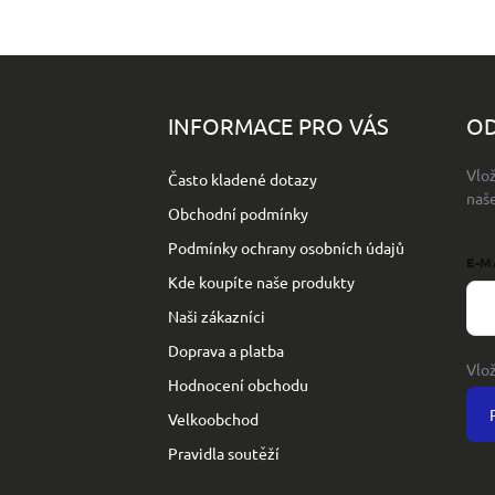
Z
á
p
INFORMACE PRO VÁS
OD
a
t
Vlo
Často kladené dotazy
í
naš
Obchodní podmínky
Podmínky ochrany osobních údajů
E-M
Kde koupíte naše produkty
Naši zákazníci
Doprava a platba
Vlo
Hodnocení obchodu
Velkoobchod
Pravidla soutěží