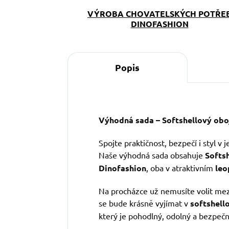
VÝROBA CHOVATELSKÝCH POTŘE
DINOFASHION
Popis
Výhodná sada – Softshellový oboj
Spojte praktičnost, bezpečí i styl v 
Naše výhodná sada obsahuje
Softs
Dinofashion
, oba v atraktivním
leo
Na procházce už nemusíte volit mez
se bude krásně vyjímat v
softshell
který je pohodlný, odolný a bezpečn