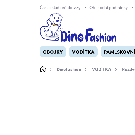
Přejít
Často kladené dotazy
Obchodní podmínky
na
obsah
OBOJKY
VODÍTKA
PAMLSKOVN
Domů
Dinofashion
VODÍTKA
Rozdvo
Neohodnoceno
Podrobnosti ho