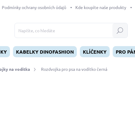
Podmínky ochrany osobních údajů
Kde koupíte naše produkty
Hledat
ÍKY
KABELKY DINOFASHION
KLÍČENKY
PRO PÁ
jky na vodítka
Rozdvojka pro psa na vodítko černá
dnocení
od
265 Kč
Měrná
ZVOLTE VARIANTU
cena:
VELIKOST
MŮŽEME DORUČIT DO:
ZVOL