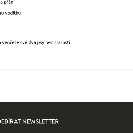
a přání
mu vodítku
a venčete své dva psy bez starostí
EBÍRAT NEWSLETTER