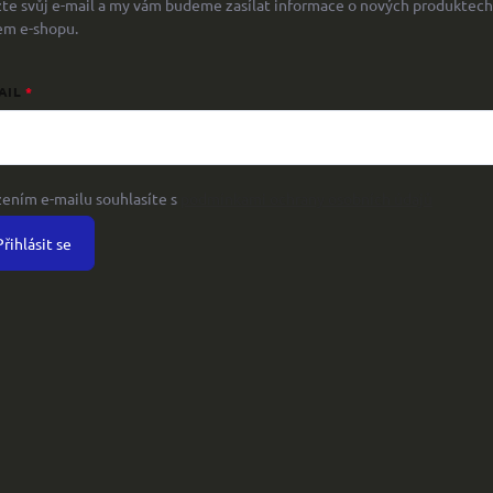
žte svůj e-mail a my vám budeme zasílat informace o nových produktech
em e-shopu.
AIL
žením e-mailu souhlasíte s
podmínkami ochrany osobních údajů
Přihlásit se