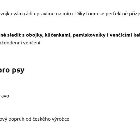
vojku vám rádi upravíme na míru. Díky tomu se perfektně přizpů
ně sladit s obojky, klíčenkami, pamlskovníky i venčicími k
každodenní venčení.
pro psy
ravo
ový popruh od českého výrobce