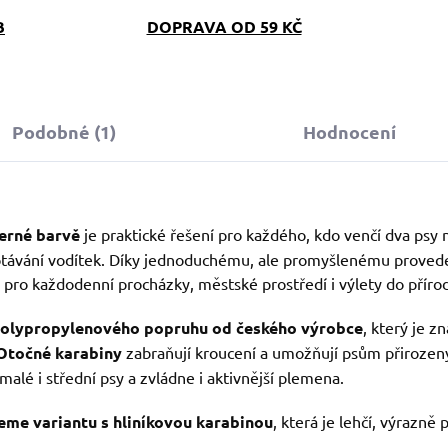
B
DOPRAVA OD 59 KČ
Podobné (1)
Hodnocení
černé barvě
je praktické řešení pro každého, kdo venčí dva psy 
otávání vodítek. Díky jednoduchému, ale promyšlenému prove
 pro každodenní procházky, městské prostředí i výlety do příro
olypropylenového popruhu od českého výrobce
, který je 
Otočné karabiny
zabraňují kroucení a umožňují psům přirozený
alé i střední psy a zvládne i aktivnější plemena.
eme variantu s hliníkovou karabinou
, která je lehčí, výrazně 