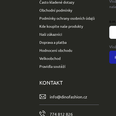
Vlo
Často kladené dotazy
í
naš
Obchodní podmínky
Podmínky ochrany osobních údajů
E-M
Kde koupíte naše produkty
Naši zákazníci
Doprava a platba
Vlo
Hodnocení obchodu
Velkoobchod
Pravidla soutěží
KONTAKT
info
@
dinofashion.cz
774 812 826