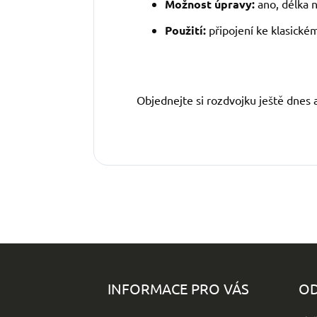
Možnost úpravy:
ano, délka n
Použití:
připojení ke klasické
Objednejte si rozdvojku ještě dnes 
Z
á
p
INFORMACE PRO VÁS
OD
a
t