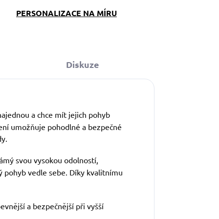
PERSONALIZACE NA MÍRU
Diskuze
najednou a chce mít jejich pohyb
dení umožňuje pohodlné a bezpečné
dy.
známý svou vysokou odolností,
 pohyb vedle sebe. Díky kvalitnímu
pevnější a bezpečnější při vyšší